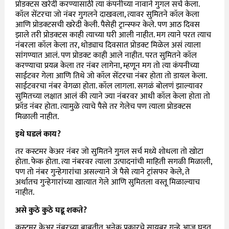
प्रोडक्टस खरेदी करण्यासाठी त्या कंपनीच्या नावाने गुगल सर्च केला.
कॉल सेंटरचा जो नंबर गुगलने दाखवला, त्यावर सुमितने कॉल केला
आणि प्रोडक्टसची खरेदी केली. पैसेही ट्रान्स्फर केले. पण आठ दिवस
झाले तरी प्रोडक्टस काही त्याच्या घरी आली नाहीत. मग त्याने परत त्याच
नंबरला कॉल केला तर, थोड्याच दिवसात प्रोडक्ट मिळेल असं त्याला
सांगण्यात आलं. पण प्रोडक्ट काही आले नाहीत. परत सुमितने कॉल
करण्याचा प्रयत्न केला तर नंबर लागेना, म्हणून मग तो त्या कंपनीच्या
साईटवर गेला आणि तिथे जो कॉल सेंटरचा नंबर होता तो डायल केला.
साईटवरचा नंबर वेगळा होता. कॉल लागला. सगळं बोलणं झाल्यावर
सुमितच्या लक्षात आलं की त्याने ज्या नंबरवर आधी कॉल केला होता तो
फ्रॉड नंबर होता. त्यामुळे त्याचे पैसे तर गेलेच पण त्याला प्रोडक्टस
मिळाली नाहीत.
इथे घडलं काय?
तर कस्टमर केअर नंबर जो सुमितने गुगल सर्च मध्ये शोधला तो खोटा
होता. फेक होता. त्या नंबरवर त्याला उत्पादनांची माहिती सगळी मिळाली,
पण तो नंबर गुन्हेगारांचा असल्याने जे पैसे त्याने ट्रांसफर केले, ते
अर्थातच गुन्हेगारांच्या खात्यात गेले आणि सुमितला वस्तू मिळाल्याच
नाहीत.
असे कुठे कुठे घडू शकते?
कस्टमर केअर नंबरच्या बाबतीत अनेक प्रकारचे सायबर गुन्हे आज घडत