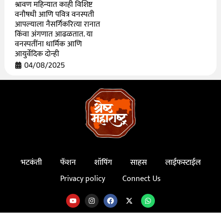
श्रावण महिन्यात काही विशिष्ट
वनौषधी आणि पवित्र वनस्पती
आपल्याला नैसर्गिकरित्या रानात
किंवा अंगणात आढळतात. या
वनस्पतींना धार्मिक आणि
आयुर्वेदिक दोन्ही
04/08/2025
भटकंती
फॅशन
शॉपिंग
साहस
लाईफस्टाईल
Privacy policy
Connect Us