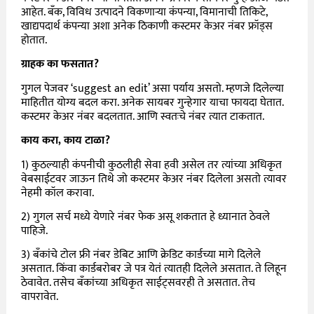
आहेत. बँक, विविध उत्पादने विकणाऱ्या कंपन्या, विमानाची तिकिटे,
खाद्यपदार्थ कंपन्या अशा अनेक ठिकाणी कस्टमर केअर नंबर फ्रॉड्स
होतात.
ग्राहक का फसतात?
गुगल पेजवर ‘suggest an edit’ असा पर्याय असतो. म्हणजे दिलेल्या
माहितीत योग्य बदल करा. अनेक सायबर गुन्हेगार याचा फायदा घेतात.
कस्टमर केअर नंबर बदलतात. आणि स्वतःचे नंबर त्यात टाकतात.
काय करा, काय टाळा?
1) कुठल्याही कंपनीची कुठलीही सेवा हवी असेल तर त्यांच्या अधिकृत
वेबसाईटवर जाऊन तिथे जो कस्टमर केअर नंबर दिलेला असतो त्यावर
नेहमी कॉल करावा.
2) गुगल सर्च मध्ये येणारे नंबर फेक असू शकतात हे ध्यानात ठेवले
पाहिजे.
3) बँकांचे टोल फ्री नंबर डेबिट आणि क्रेडिट कार्डच्या मागे दिलेले
असतात. किंवा कार्डबरोबर जे पत्र येतं त्यातही दिलेले असतात. ते लिहून
ठेवावेत. तसेच बँकांच्या अधिकृत साईट्सवरही ते असतात. तेच
वापरावेत.