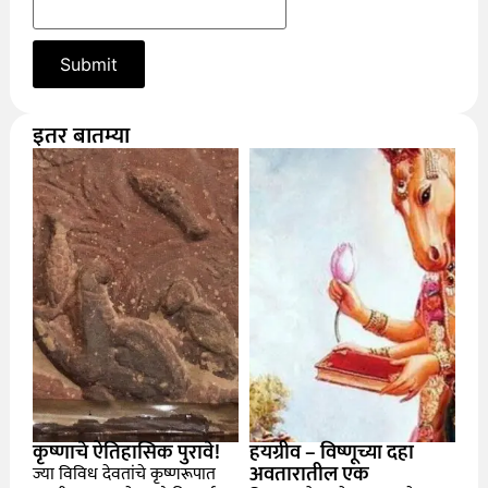
इतर बातम्या
कृष्णाचे ऐतिहासिक पुरावे!
हयग्रीव – विष्णूच्या दहा
अवतारातील एक
ज्या विविध देवतांचे कृष्णरूपात