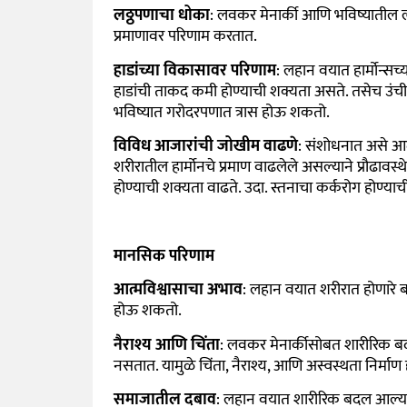
लठ्ठपणाचा धोका
:
लवकर मेनार्की आणि भविष्यातील लठ्
प्रमाणावर परिणाम करतात.
हाडांच्या विकासावर परिणाम
: लहान वयात हार्मोन्सच
हाडांची ताकद कमी होण्याची शक्यता असते. तसेच उंची 
भविष्यात गरोदरपणात त्रास होऊ शकतो.
विविध आजारांची जोखीम वाढणे
:
संशोधनात असे आ
शरीरातील हार्मोनचे प्रमाण वाढलेले असल्याने प्रौढावस
होण्याची शक्यता वाढते. उदा. स्तनाचा कर्करोग होण्याच
मानसिक परिणाम
आत्मविश्वासाचा अभाव
:
लहान वयात शरीरात होणारे बद
होऊ शकतो.
नैराश्य आणि चिंता
: लवकर मेनार्कीसोबत शारीरिक ब
नसतात. यामुळे चिंता, नैराश्य, आणि अस्वस्थता निर्माण
समाजातील दबाव
:
लहान वयात शारीरिक बदल आल्यास 