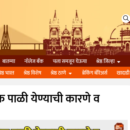
बातम्या
नॉलेज बॅंक
चला समजून घेऊया
श्रेष्ठ जिल्हा
्रेष्ठ भारत
श्रेष्ठ विशेष
श्रेष्ठ ठाणे
ब्रेकिंग बॅरिअर्स
खादाडी
क पाळी येण्याची कारणे व