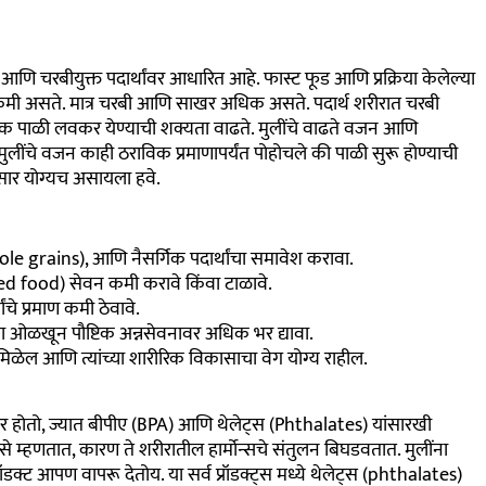
ि चरबीयुक्त पदार्थांवर आधारित आहे. फास्ट फूड आणि प्रक्रिया केलेल्या
रमाण कमी असते. मात्र चरबी आणि साखर अधिक असते. पदार्थ शरीरात चरबी
सिक पाळी लवकर येण्याची शक्यता वाढते. मुलींचे वाढते वजन आणि
ुलींचे वजन काही ठराविक प्रमाणापर्यंत पोहोचले की पाळी सुरू होण्याची
ुसार योग्यच असायला हवे.
whole grains), आणि नैसर्गिक पदार्थांचा समावेश करावा.
ssed food) सेवन कमी करावे किंवा टाळावे.
े प्रमाण कमी ठेवावे.
षा ओळखून पौष्टिक अन्नसेवनावर अधिक भर द्यावा.
ळेल आणि त्यांच्या शारीरिक विकासाचा वेग योग्य राहील.
पर होतो, ज्यात बीपीए (BPA) आणि थेलेट्स (Phthalates) यांसारखी
असे म्हणतात, कारण ते शरीरातील हार्मोन्सचे संतुलन बिघडवतात. मुलींना
रॉडक्ट आपण वापरू देतोय
.
या सर्व प्रॉडक्ट्स मध्ये थेलेट्स (phthalates)