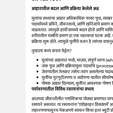
आहारातील बदल आणि प्रक्रिया केलेले अन्न
मुलांचा सध्याचा आहार अधिकाधिक फास्ट फूड, साखर आण
पदार्थांमध्ये प्रथिने, जीवनसत्त्वे, आणि खनिजांचे प्
वाढवतात. ज्यामुळे हार्मोन्समध्ये बदल होतो आणि मा
शरीरातील चरबीचे प्रमाण हा एक महत्त्वाचा घटक आहे. म
प्रक्रिया सुरू होते. त्यामुळे मुलीं
चे
वजन हे त्यांच्या वयान
तुम्हाला काय करता येईल?
मुलांच्या आहारात फळे, भाज्या, संपूर्ण धान्य (
जंक फूड आणि प्रक्रियायुक्त पदार्थांचे (proce
जेवणातील तेलकट तसेच तवंग असलेल्या पदार्थांच
मुलींचा गुटगुटीतपणा व जाडेपणा यातील सीमारे
पोषक आहार दिल्यास, मुलींना आवश्यक पोषण मि
पर्यावरणातील विविध रसायनांचा प्रभाव
आजच्या जीवनशैलीत प्लास्टिकचा मोठ्या प्रमाणात वा
रसायने असतात. या रसायनांना ‘एंडोक्राइन डिसरप्टर्स’ 
लहानपणापासूनच मेकअपचे सामान किंवा इतर ब्युटी प्