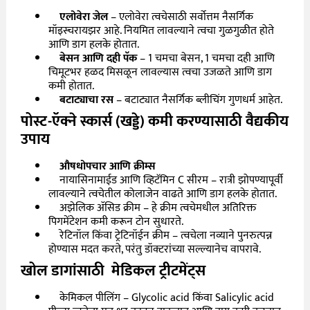
एलोवेरा जेल
– एलोवेरा त्वचेसाठी सर्वोत्तम नैसर्गिक
मॉइस्चरायझर आहे. नियमित लावल्याने त्वचा गुळगुळीत होते
आणि डाग हलके होतात.
बेसन आणि दही पॅक
– 1 चमचा बेसन
, 1
चमचा दही आणि
चिमूटभर हळद मिसळून लावल्यास त्वचा उजळते आणि डाग
कमी होतात.
बटाट्याचा रस
– बटाट्यात नैसर्गिक ब्लीचिंग गुणधर्म आहेत.
पोस्ट-ऍक्ने स्कार्स (खड्डे) कमी करण्यासाठी वैद्यकीय
उपाय
औषधोपचार आणि क्रीम्स
नायासिनामाईड आणि व्हिटॅमिन
C
सीरम – रात्री झोपण्यापूर्वी
लावल्याने त्वचेतील कोलाजेन वाढते आणि डाग हलके होतात.
अझेलिक ॲसिड क्रीम – हे क्रीम त्वचेमधील अतिरिक्त
पिगमेंटेशन कमी करून टोन सुधारते.
रेटिनॉल किंवा ट्रेटिनॉईन क्रीम – त्वचेला नव्याने पुनरुत्पन्न
होण्यास मदत करते
,
परंतु डॉक्टरांच्या सल्ल्यानेच वापरावे.
खोल डागांसाठी
मेडिकल ट्रीटमेंट्स
केमिकल पीलिंग –
Glycolic acid
किंवा
Salicylic acid