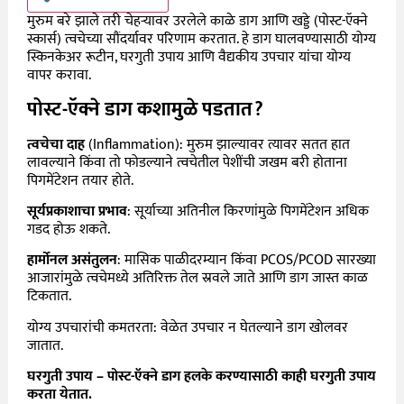
मुरुम बरे झाले तरी चेहऱ्यावर उरलेले काळे डाग आणि खड्डे (पोस्ट-ऍक्ने
स्कार्स) त्वचेच्या सौंदर्यावर परिणाम करतात. हे डाग घालवण्यासाठी योग्य
स्किनकेअर रूटीन
,
घरगुती उपाय आणि वैद्यकीय उपचार यांचा योग्य
वापर करावा.
पोस्ट-ऍक्ने डाग कशामुळे पडतात
?
त्वचेचा दाह
(
Inflammation):
मुरुम झाल्यावर त्यावर सतत हात
लावल्याने किंवा तो फोडल्याने त्वचेतील पेशींची जखम बरी होताना
पिगमेंटेशन तयार होते.
सूर्यप्रकाशाचा प्रभाव
: सूर्याच्या अतिनील किरणांमुळे पिगमेंटेशन अधिक
गडद होऊ शकते.
हार्मोनल असंतुलन
: मासिक पाळीदरम्यान किंवा
PCOS/PCOD
सारख्या
आजारांमुळे त्वचेमध्ये अतिरिक्त तेल स्रवले जाते आणि डाग जास्त काळ
टिकतात.
योग्य उपचारांची कमतरता: वेळेत उपचार न घेतल्याने डाग खोलवर
जातात.
घरगुती उपाय – पोस्ट-ऍक्ने डाग हलके करण्यासाठी
काही घरगुती उपाय
करता येतात.