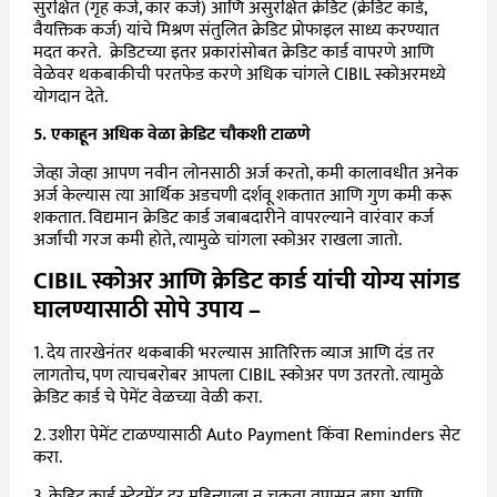
सुरक्षित (गृह कर्ज, कार कर्ज) आणि असुरक्षित क्रेडिट (क्रेडिट कार्ड,
वैयक्तिक कर्ज) यांचे मिश्रण संतुलित क्रेडिट प्रोफाइल साध्य करण्यात
मदत करते. क्रेडिटच्या इतर प्रकारांसोबत क्रेडिट कार्ड वापरणे आणि
वेळेवर थकबाकीची परतफेड करणे अधिक चांगले CIBIL स्कोअरमध्ये
योगदान देते.
5. एकाहून अधिक वेळा क्रेडिट चौकशी टाळणे
जेव्हा जेव्हा आपण नवीन लोनसाठी अर्ज करतो, कमी कालावधीत अनेक
अर्ज केल्यास त्या आर्थिक अडचणी दर्शवू शकतात आणि गुण कमी करू
शकतात. विद्यमान क्रेडिट कार्ड जबाबदारीने वापरल्याने वारंवार कर्ज
अर्जांची गरज कमी होते, त्यामुळे चांगला स्कोअर राखला जातो.
CIBIL स्कोअर आणि क्रेडिट कार्ड यांची योग्य सांगड
घालण्यासाठी सोपे उपाय –
1. देय तारखेनंतर थकबाकी भरल्यास आतिरिक्त व्याज आणि दंड तर
लागतोच, पण त्याचबरोबर आपला CIBIL स्कोअर पण उतरतो. त्यामुळे
क्रेडिट कार्ड चे पेमेंट वेळच्या वेळी करा.
2. उशीरा पेमेंट टाळण्यासाठी Auto Payment किंवा Reminders सेट
करा.
3. क्रेडिट कार्ड स्टेटमेंट दर महिन्याला न चुकता तपासून बघा आणि