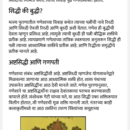
सिध्दीची निर्मिती केली. त्यांचा विवाह पुढे गणेशासोबत झाला.
सिद्धी की बुद्धी?
मत्स्य पुराणातील गणेशाच्या विवाह कथेत त्याच्या पत्नींची नावे रिध्दी
आणि सिध्दी ऐवजी रिध्दी आणि बुध्दी अशी येतात. गणेश ही बुद्धीची
देवता म्हणून प्रसिध्द आहे. त्यामुळे त्याची बुध्दी ही पत्नी बौ‌द्धिक शक्तीचे
प्रतीक आहे. त्याचप्रमाणे गणेशाच्या तांत्रिक स्वरूपाला अनुसरून सिद्धी ही
पत्नी त्याच्या आध्यात्मिक शक्तीचे प्रतीक आहे. आणि रिद्धीला समृद्धीचे
प्रतीक मानले आहे.
अष्टसिद्धी आणि गणपती
गणेशाचा संबंध अष्टसिद्धींशी आहे. अष्टसिध्दी म्हणजेच योगसाधने‌द्वारे
मिळवल्या जाणाऱ्या आठ आध्यात्मिक शक्ती होत. शाक्त पंथाच्या
उपासनेत अष्टसिद्धींना आठ देवी मानले जाते. गणेश पुराणानुसार,
गणेशाने या अष्टसिद्धर्धीना राक्षस देवांतकाचा पराभव करण्यासाठी
वापरले होते. संशोधक गेटी यांच्या मते, या आठ सिद्धी एका शक्तिरूपात
विलीन होतात, जी गणेशाची मूळ शक्ति मानली जाते. नंतरच्या काही
कलाकृतींमध्ये या आठ शक्तींना तरुण स्त्रियांच्या समूहाच्या