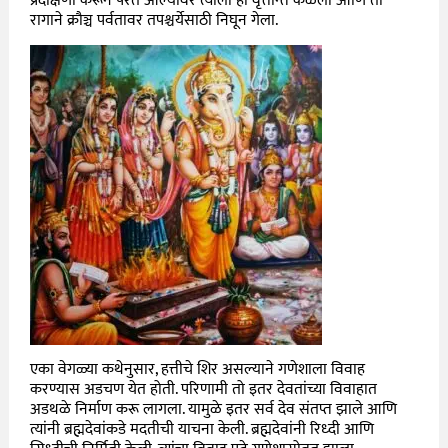
प्रदक्षिणा करून परत आल्यावर त्याला हा वृत्तान्त कळला आणि तो
रागाने क्रौञ्च पर्वतावर तपश्चर्येसाठी निघून गेला.
एका वेगळ्या कथेनुसार, हत्तीचे शिर असल्याने गणेशाला विवाह
करण्यास अडचण येत होती. परिणामी तो इतर देवतांच्या विवाहात
अडथळे निर्माण करू लागला. यामुळे इतर सर्व देव संतप्त झाले आणि
त्यांनी ब्रह्मदेवांकडे मदतीची याचना केली. ब्रह्मदेवांनी रिध्दी आणि