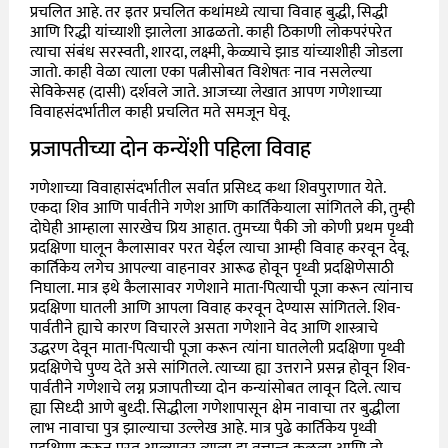
प्रचलित आहे. तर इतर प्रचलित कथांमध्ये त्याचा विवाह बुद्धी, सिद्धी
आणि रिद्धी यांच्याशी झालेला आढळतो. काही ठिकाणी लोकपरंपरेत
त्याचा संबंध सरस्वती, शारदा, लक्ष्मी, केळ्याचे झाड यांच्याशीही जोडला
जातो. काही वेळा त्याला एका पत्नीसोबत विशेषतः नाव नसलेल्या
सेविकेसह (दासी) दर्शवले जाते. आजच्या लेखात आपण गणेशाच्या
विवाहसंदर्भातील काही प्रचलित मते समजून घेवू.
प्रजापतीच्या दोन कन्येंशी पहिला विवाह
गणेशाच्या विवाहासंदर्भातील सर्वात प्रसिध्द कथा शिवपुराणात येते.
एकदा शिव आणि पार्वतीने गणेश आणि कार्तिकेयाला सांगितले की, तुम्ही
दोघेही आम्हाला सारखेच प्रिय आहात. तुमच्या पैकी जो कोणी प्रथम पृथ्वी
प्रदक्षिणा घालून कैलासावर परत येईल त्याचा आम्ही विवाह करवून देवू.
कार्तिकेय लगेच आपल्या वाहनावर आरूढ होवून पृथ्वी प्रदक्षिणेसाठी
निघाला. मात्र इथे कैलासावर गणेशाने माता-पित्याची पूजा करून त्यांनाच
प्रदक्षिणा घातली आणि आपला विवाह करवून देण्यास सांगितले. शिव-
पार्वतीने ह्याचे कारण विचारले असता गणेशाने वेद आणि शास्त्राचे
उद्धरण देवून माता-पित्याची पूजा करून त्यांना घातलेली प्रदक्षिणा पृथ्वी
प्रदक्षिणेचे पुण्य देते असे सांगितले. त्याच्या ह्या उत्तराने प्रसन्न होवून शिव-
पार्वतीने गणेशाचे लग्न प्रजापतीच्या दोन कन्यांसोबत लावून दिले. त्याच
ह्या सिध्दी आणे बुध्दी. सिद्धीला गणेशापासून क्षेम नावाचा तर बुद्धीला
लाभ नावाचा पुत्र झाल्याचा उल्लेख आहे. मात्र पुढे कार्तिकेय पृथ्वी