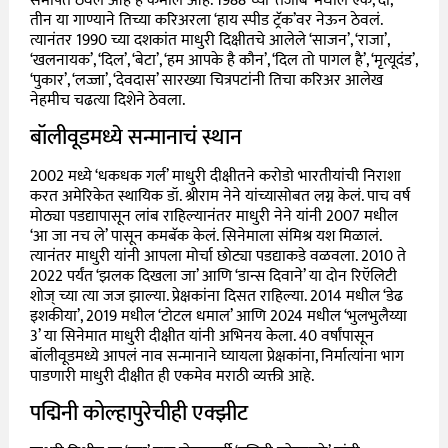
समर्पित ठेवलं आहे हे कमाल आहे. 1988 च्या ‘तेजाब’ मधील एक, दो,
तीन या गाण्याने तिच्या करिअरला ‘हाय स्पीड ट्रॅक’वर नेऊन ठेवलं.
त्यानंतर 1990 च्या दशकांत माधुरी दिक्षीतचे आलेले ‘साजन’, ‘राजा’,
‘खलनायक’, ‘दिल’, ‘बेटा’, ‘हम आपके है कौन’, ‘दिल तो पागल है’, ‘मृत्यूदंड’,
‘पुकार’, ‘लज्जा’, ‘देवदास’ सारख्या चित्रपटांनी तिचा करिअर आलेख
नेहमीच चढत्या दिशेने ठेवला.
बॉलीवूडमध्ये सन्मानाचं स्थान
2002 मध्ये ‘धकधक गर्ल’ माधुरी दीक्षीतने करोडो भारतीयांची निराशा
करत अमेरिकेत स्थायिक डॉ. श्रीराम नेने यांच्यासोबत लग्न केलं. पाच वर्ष
मोठ्या पडद्यापासून लांब राहिल्यानंतर माधुरी नेने यांनी 2007 मधील
‘आ जा नच ले’ पासून कमबॅक केलं. सिनेमाला संमिश्र यश मिळालं.
त्यानंतर माधुरी यांनी आपला मोर्चा छोट्या पड‌द्याकडे वळवला. 2010 ते
2022 पर्यंत ‘झलक दिखला जा’ आणि ‘डान्स दिवाने’ या दोन रिऍलिटी
शोज् च्या त्या जज झाल्या. प्रेक्षकांना दिसत राहिल्या. 2014 मधील ‘डेढ
इशकीया’, 2019 मधील ‘टोटल धमाल’ आणि 2024 मधील ‘भुलभुलैय्या
3’ या सिनेमात माधुरी दीक्षीत यांनी अभिनय केला. 40 वर्षांपासून
बॉलीवूडमध्ये आपलं नाव सन्मानाने घ्यायला प्रेक्षकांना, निर्मात्यांना भाग
पाडणारी माधुरी दीक्षीत ही एकमेव मराठी व्यक्ती आहे.
प‌द्मिनी कोल्हापुरेचीही एक्झीट