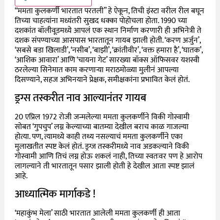
“ममता कुलकर्णी भारतात परतली” हे ऐकून, तिची इंस्टा वरील रील बघून
तिच्या चाहत्यांना मध्यंतरी सुखद धक्का पोहोचला होता. 1990 च्या
दशकांत बॉलीवूडमध्ये आपलं एक स्थान निर्माण करणारी ही अभिनेत्री ते
दशक संपण्याच्या आसपास भारतातून गायब झाली होती. ‘करण अर्जुन’,
‘सबसे बडा खिलाडी’, ‘नसीब’, ‘बाझी’, ‘क्रांतीवीर’, ‘वक्त हमारा है’, ‘घातक’,
‘आशिक आवारा’ आणि ‘चायना गेट’ सारख्या बॉक्स ऑफिसवर यशस्वी
ठरलेल्या सिनेमात काम करणाऱ्या मराठमोळ्या मुलीनं आपल्या
दिसण्याने, सहज अभिनयाने प्रेक्षक, समीक्षकांना प्रभावित केलं होतं.
ड्रग्स तस्करीत नाव आल्यानंतर गायब
20 एप्रिल 1972 रोजी जन्मलेल्या ममता कुलकर्णीने विकी गोस्वामी
सोबत ‘गुपचुप’ लग्न केल्याच्या बातम्या देखील बराच काळ गाजल्या
होत्या. पण, त्यामध्ये काही तथ्य नसल्याचं ममता कुलकर्णीने एका
मुलाखतीत स्पष्ट केलं होतं. ड्रग्ज तस्करीमध्ये नाव अडकल्याने विकी
गोस्वामी आणि तिचं लग्न होऊ शकलं नाही, तिच्या स्वतःवर पण हे आरोप
लागल्याने ती भारतातून पसार झाली होती हे देखील आता स्पष्ट झालं
आहे.
आध्यात्मिक मार्गाकडे !
‘महाकुंभ मेला’ साठी भारतात आलेली ममता कुलकर्णी ही आता