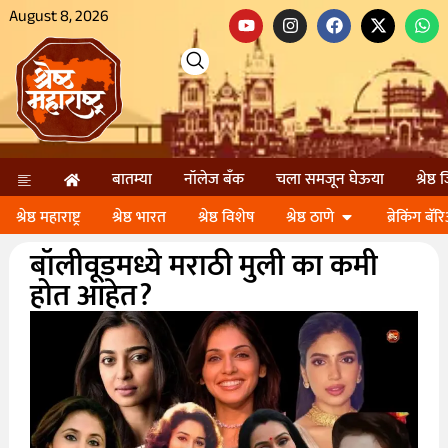
August 8, 2026
बातम्या
नॉलेज बॅंक
चला समजून घेऊया
श्रेष्ठ
श्रेष्ठ महाराष्ट्र
श्रेष्ठ भारत
श्रेष्ठ विशेष
श्रेष्ठ ठाणे
ब्रेकिंग बॅर
बॉलीवूडमध्ये मराठी मुली का कमी
होत आहेत?