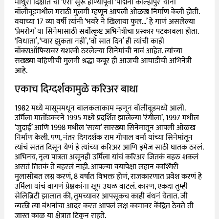
माधुरी दिक्षीत चा ‘एरा’ सुरू होण्यापूर्वी ‘प‌द्मिनी कोल्हापुरे’ यांनी
बॉलीवूडमधील मराठी मुलगी म्हणून आपली ओळख निर्माण केली होती.
वयाच्या 17 व्या वर्षी त्यांनी ‘भवरे ने खिलाया फुल…’ हे गाणं असलेल्या
‘प्रेमरोग’ या सिनेमासाठी सर्वोत्कृष्ट अभिनेत्रीचा प्रस्कार पटकावला होता.
‘विधाता’, ‘प्यार झुकता नही’, ‘वो सात दिन’ ही त्यांची काही
बॉक्सऑफिसवर यशस्वी ठरलेल्या सिनेमांची नावं आहेत. त्यांच्या
सख्ख्या बहिणीची मुलगी श्रद्धा कपूर ही आजची आघाडीची अभिनेत्री
आहे.
एकाच दिग्दर्शकामुळे करिअर बाधा
1982 मध्ये मासूममधून बालकलाकाम म्हणून बॉलीवूडमध्ये आली.
उर्मिला मातोंडकरने 1995 मध्ये प्रदर्शित झालेल्या ‘रंगीला’, 1997 मधील
‘जुदाई’ आणि 1998 मधील ‘सत्या’ सारख्या सिनेमातून आपली ओळख
निर्माण केली. पण, नंतर दिगदर्शक राम गोपाल वर्मा यांच्या सिनेमांतून
त्यांचं सतत दिसून येणं हे त्यांच्या करिअर आणि इमेज साठी घातक ठरलं.
अभिनय, नृत्य पात्रता असूनही उर्मिला यांचं करिअर जितकं बहरु शकलं
असतं तितकं ते बहरलं नाही. आपल्या वयापेक्षा लहान काश्मिरी
मुलासोबत लग्न करणं, 8 वर्षात विभक्त होणं, राजकारणात प्रवेश करणं हे
उर्मिला यांचं वागणं प्रेक्षकांना खूप उथळ वाटलं. कारण, एकदा तुम्ही
सेलिब्रिटी झालात की, तुमच्यावर आपसूकच काही बंधनं येतात. जी
व्यक्ती त्या बंधनांचा आदर करत आपलं लक्ष कामावर केंद्रित ठेवते ती
जास्त काळ या क्षेत्रात टिकून राहते.