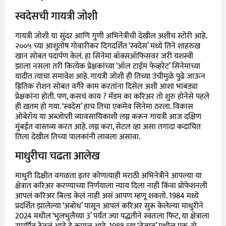
स्वदेसची गायत्री जोशी
गायत्री जोशी या सुंदर आणि गुणी अभिनेत्रीची देखील अशीच स्टोरी आहे.
२००५ च्या आशुतोष गोवारीकर दिगदर्शित ‘स्वदेस’ मध्ये तिने शाहरुख
खान सोबत पदार्पण केलं. हा सिनेमा बॉक्सऑफिसवर जरी यशस्वी
झाला नसला तरी कित्येक प्रेक्षकांच्या ‘ऑल टाईम फेव्हरेट’ सिनेमाच्या
यादीत त्याचा समावेश आहे. गायत्री जोशी ही तिच्या उंचीमुळे पुढे जाऊन
ह्रितिक रोशन सोबत वगैरे काम करतांना दिसेल अशी आशा भाबड्या
प्रेक्षकांना होती. पण, कसचं काय ? मॅडम का करिअर तो शुरु होनेसे पहले
ही खतम हो गया. ‘स्वदेस’ हाच तिचा एकमेव सिनेमा ठरला. विकास
ओबेरॉय या अब्जोप्ती व्यावसायिकाशी लग्न करून गायत्री आज दक्षिण
मुंबईत वास्तव्य करत आहे. लग्न करा, सेटल व्हा असा तगादा कदाचित
तिला देखील तिच्या पालकांनी लावला असावा.
माधुरीचा चढता आलेख
माधुरी दिक्षीत वगळता इतर कोणत्याही मराठी अभिनेत्रीने आपल्या या
क्षेत्रात करिअर करण्याच्या निर्णयाला न्याय दिला नाही किंवा प्रोफेशनली
आपलं करिअर बिल्ड केलं नाही असं आपण म्हणू शकतो. 1984 मध्ये
प्रदर्शित झालेल्या ‘अबोध’ पासून आपलं करिअर सुरू केलेल्या माधुरीने
2024 मधील ‘भुलभुलैय्या 3’ पर्यंत ज्या पद्धतीने स्वतःला फिट, या क्षेत्राला