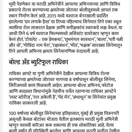
भूमी पेडणेकर या मराठी अभिनेत्रीने आपल्या अभिनयाच्या आणि विविध
प्रकारचे रोल्स करण्याच्या क्षमतेच्या जोरावर बॉलीवूडमध्ये आपलं एक
स्थान निर्माण केलं आहे. 2015 मध्ये यशराज बॅनरखाली प्रदर्शित
झालेल्या ‘दम लगाके हैशा’ या तिच्या पहिल्याच सिनेमात तिने एका स्थूल
व्यक्तीचा रोल साकारत प्रेक्षक आणि समीक्षकांचं स्वतःकडे लक्ष वेधलं. या
आधी तिने 6 वर्ष यशराज फिल्म्समध्ये असिस्टंट डायरेक्टर म्हणून काम
केलं होतं. ‘टॉयलेट – एक प्रेमकथा’, ‘शुभमंगल सावधान’, ‘बाला’, ‘पती पत्नी
और वो’, ‘गोविंदा नाम मेरा’, ‘रक्षाबंधन’, ‘भीड’, ‘भक्षक’ सारख्या सिनेमातून
तिने आपली अभिनय क्षमता सिनेमागणिक रुंदावली आहे.
बोल्ड अँड ब्युटिफूल राधिका
राधिका आपटे या गुणी अभिनेत्रीने देखील आपल्या विविध रोल्स
करण्याच्या क्षमतेच्या जोरावर मागच्या 8 वर्षापासून बॉलीवूड सिनेमा,
सिरीजमध्ये कामं मिळवली आहेत. आपल्या बोल्ड अभिनय, फोटोज
आणि वादग्रस्त विधानांमुळे नेहमीच चर्चेत रहाणाऱ्या राधिका आपटेने
‘लस्ट स्टोरीज्’, ‘रात अकेली है’, ‘पॅड मॅन’, ‘अंधाधून’ या सिनेमांत प्रमुख
नायिका साकारली आहे.
100 वर्षाच्या बॉलीवूड सिनेमांच्या इतिहासात, मुंबई ही प्रमुख चित्रनगरी
असूनही केवळ बोटांवर मोजता येतील इतक्याच मराठी मुली अभिनेत्री
म्हणून यशस्वी करिअर करू शकल्या ही एक शोकांतिका आहे. येत्या
काही वर्षांत ही परिस्थिती बदलेल आणि आपल्या मराठी मुलींना देखील