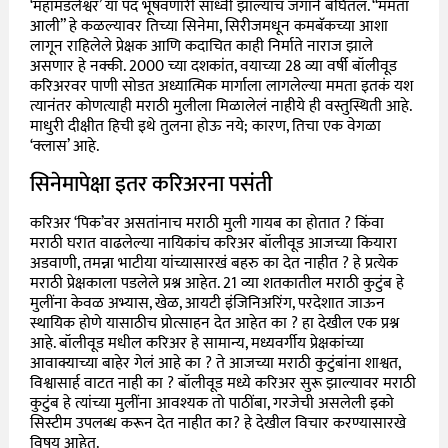
‘महामंडलेश्वर’ या पद भूषवणारी साध्वी झाल्याचं जगाने बघितलं. “ममता
आली” हे कळल्यावर तिच्या सिनेमा, सिरीजमधून कमबॅकच्या आशा
लागून राहिलेले प्रेक्षक आणि कदाचित काही निर्माते नाराज झाले
असणार हे नक्की. 2000 च्या दशकांत, वयाच्या 28 व्या वर्षी बॉलीवूड
करिअरवर पाणी सोडत अध्यात्मिक मार्गाला लागलेल्या ममता इतकं यश
त्यानंतर कोणत्याही मराठी मुलीला मिळालेलं नाहीये ही वस्तुस्थिती आहे.
माधुरी दीक्षीत हिची इथे तुलना होऊ नये; कारण, तिचा एक वेगळा
‘क्लास’ आहे.
सिनेमापेक्षा इतर करिअरना पसंती
करिअर ‘पिक’वर असतांनाच मराठी मुली गायब का होतात ? किंवा
मराठी घरात वाढलेल्या नायिकांच करिअर बॉलीवूड आजच्या कियारा
अडवाणी, तमन्ना भाटीया यांच्यासारखं बहरु का देत नाहीत ? हे प्रत्येक
मराठी प्रेक्षकाला पडलेले प्रश्न आहेत. 21 व्या शतकातील मराठी कुटुंब हे
मुलींना केवळ अभ्यास, खेळ, आयटी इंजिनिअरिंग, परदेशात जाऊन
स्थायिक होणे यासाठीच प्रोत्साहन देत आहेत का ? हा देखील एक प्रश्न
आहे. बॉलीवूड मधील करिअर हे सामान्य, मध्यवर्गीय प्रेक्षकांच्या
आवाक्याच्या बाहेर गेलं आहे का ? ते आजच्या मराठी कुटुंबांना शाश्वत,
विश्वासार्ह वाटत नाही का ? बॉलीवूड मध्ये करिअर सुरू झाल्यावर मराठी
कुटुंब हे त्यांच्या मुलींना आवश्यक तो पाठींबा, गरजेची असलेली इको
सिस्टीम उपलब्ध करून देत नाहीत का? हे देखील विचार करण्यासारखे
विषय आहेत.