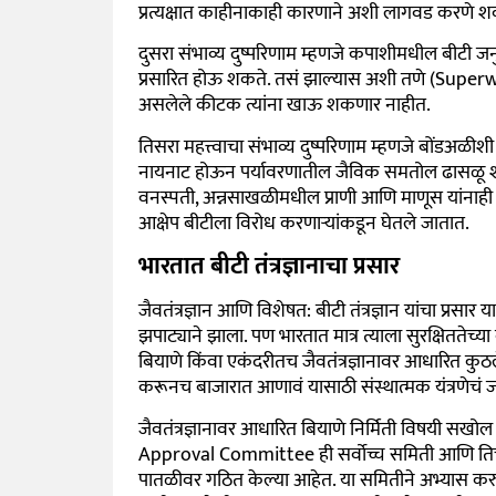
प्रत्यक्षात काहीनाकाही कारणाने अशी लागवड करणे शक
दुसरा संभाव्य दुष्परिणाम म्हणजे कपाशीमधील बीटी जनुक
प्रसारित होऊ शकते. तसं झाल्यास अशी तणे (Superw
असलेले कीटक त्यांना खाऊ शकणार नाहीत.
तिसरा महत्त्वाचा संभाव्य दुष्परिणाम म्हणजे बोंडअळी
नायनाट होऊन पर्यावरणातील जैविक समतोल ढासळू शकतो. 
वनस्पती, अन्नसाखळीमधील प्राणी आणि माणूस यांनाही व
आक्षेप बीटीला विरोध करणाऱ्यांकडून घेतले जातात.
भारतात बीटी तंत्रज्ञानाचा प्रसार
जैवतंत्रज्ञान आणि विशेषत: बीटी तंत्रज्ञान यांचा प्रसा
झपाट्याने झाला. पण भारतात मात्र त्याला सुरक्षिततेच्या
बियाणे किंवा एकंदरीतच जैवतंत्रज्ञानावर आधारित कुठले
करूनच बाजारात आणावं यासाठी संस्थात्मक यंत्रणेचं 
जैवतंत्रज्ञानावर आधारित बियाणे निर्मिती विषयी 
Approval Committee ही सर्वोच्च समिती आणि तिच
पातळीवर गठित केल्या आहेत. या समितीने अभ्यास करुन 