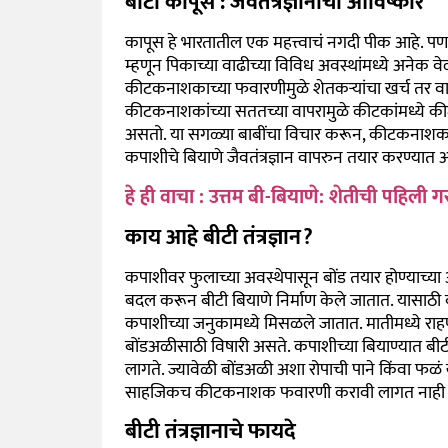
बीटी कापूस : जैवतंत्रज्ञानाचा आविष्कार
कापूस हे भारतातील एक महत्त्वाचं नगदी पीक आहे. पण बो
म्हणून पिकाच्या वाढीच्या विविध अवस्थांमध्ये अने
कीटकनाशकाच्या फवारणीमुळे शेतकऱ्यांचा खर्च तर वाढत
कीटकनाशकांच्या सततच्या वापरामुळे कीटकांमध्ये कीट
असतो. या सगळ्या बाबींचा विचार करून, कीटकनाशक अत
कपाशीचे बियाणे जैवतंत्रज्ञान वापरुन तयार करण्यात आ
हे ही वाचा : उत्तम बी-बियाणे: शेतीची पहिली 
काय आहे बीटी तंत्रज्ञान?
कपाशीवर फुलाच्या अवस्थेपासून बोंड तयार होण्याच्या अ
बदल करून बीटी बियाणे निर्माण केले जातात. यासाठी 
कपाशीच्या जनुकामध्ये मिसळले जातात. मातीमध्ये राहणाऱ्य
बोंडअळीसाठी विषारी असते. कपाशीच्या बियाण्यात बीटी 
लागते. ज्यावेळी बोंडअळी अशा रोपाची पाने किंवा फळं खा
साहजिकच कीटकनाशक फवारणी करावी लागत नाही किं
बीटी तंत्रज्ञानाचे फायदे