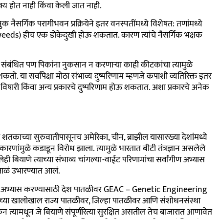
्य होत नाही किंवा केली जात नाही.
 नैसर्गिक परागीभवन प्रक्रियेने इतर वनस्पतींमध्ये विशेषत: तणांमध्ये
eeds) हीच एक डोकेदुखी होऊ शकतात. कारण त्यांचे नैसर्गिक भक्षक
शी संबंधित पण पिकांना नुकसान न करणाऱ्या काही कीटकांचा त्यामुळे
या सर्वांपेक्षा मोठा संभाव्य दुष्परिणाम म्हणजे कपाशी व्यतिरिक्त इतर
िषारी किंवा अन्य प्रकारचे दुष्परिणाम होऊ शकतात. अशा प्रकारचे अनेक
र या शतकाच्या सुरुवातीपासूनच अमेरिका, चीन, ब्राझील यासारख्या देशांमध्ये
 कारणांमुळे कडाडून विरोध झाला. त्यामुळे भारतात बीटी तंत्रज्ञान असलेले
ही बियाणे त्याच्या संभाव्य चांगल्या-वाईट परिणामांचा सर्वांगीण अभ्यास
जाळं उभारण्यात आलं.
सखोल अभ्यास करण्यासाठी देश पातळीवर GEAC – Genetic Engineering
्या खालोखाल राज्य पातळीवर, जिल्हा पातळीवर आणि संशोधनसंस्था
त्यामधून जे बियाणे संपूर्णरित्या सुरक्षित असतील तेच बाजारात आणावेत