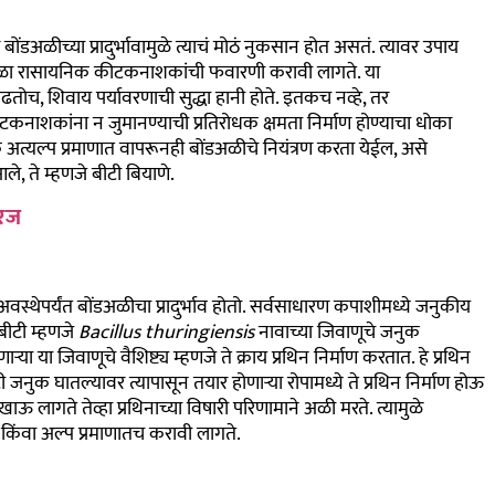
ंडअळीच्या प्रादुर्भावामुळे त्याचं मोठं नुकसान होत असतं. त्यावर उपाय
क वेळा रासायनिक कीटकनाशकांची फवारणी करावी लागते. या
ोच, शिवाय पर्यावरणाची सुद्धा हानी होते. इतकच नव्हे, तर
कनाशकांना न जुमानण्याची प्रतिरोधक क्षमता निर्माण होण्याचा धोका
्यल्प प्रमाणात वापरूनही बोंडअळीचे नियंत्रण करता येईल, असे
ले, ते म्हणजे बीटी बियाणे.
गरज
वस्थेपर्यंत बोंडअळीचा प्रादुर्भाव होतो. सर्वसाधारण कपाशीमध्ये जनुकीय
बीटी म्हणजे
Bacillus thuringiensis
नावाच्या जिवाणूचे जनुक
ा या जिवाणूचे वैशिष्ट्य म्हणजे ते क्राय प्रथिन निर्माण करतात. हे प्रथिन
जनुक घातल्यावर त्यापासून तयार होणाऱ्या रोपामध्ये ते प्रथिन निर्माण होऊ
ऊ लागते तेव्हा प्रथिनाच्या विषारी परिणामाने अळी मरते. त्यामुळे
वा अल्प प्रमाणातच करावी लागते.