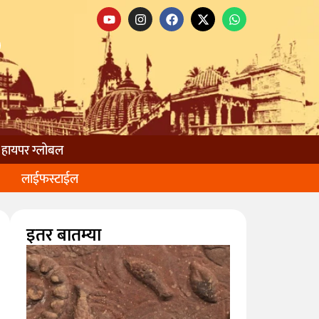
हायपर ग्लोबल
लाईफस्टाईल
इतर बातम्या