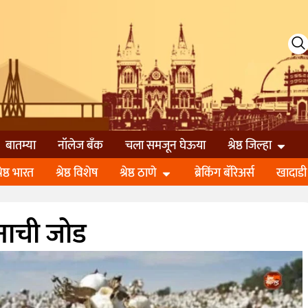
बातम्या
नॉलेज बॅंक
चला समजून घेऊया
श्रेष्ठ जिल्हा
्रेष्ठ भारत
श्रेष्ठ विशेष
श्रेष्ठ ठाणे
ब्रेकिंग बॅरिअर्स
खादाडी
्ञानाची जोड