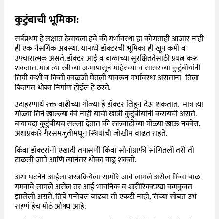
कुटुंबाची भूमिका:
सर्वप्रथम हे लक्षात ठेवायला हवे की गर्भावस्था हा कोणताही आजार नाही
ही एक नैसर्गिक अवस्था. यामध्ये डॉक्टरची भूमिका ही खूप कमी व
उपचारात्मक असते. डॉक्टर आई व बाळाच्या सुरक्षिततेसाठी प्रयत्न करू
शकतात. मात्र त्या स्त्रीच्या जन्मापासून माहेरच्या व सासरच्या कुटुंबीयांनी
तिची कशी व किती काळजी घेतली यावरून गर्भावस्था असताना तिला
कितपत धोका निर्माण होईल हे ठरते.
उदाहरणार्थ रक्त वाढीच्या गोळ्या हे डॉक्टर लिहून देऊ शकतात. मात्र त्या
गोळ्या तिने खाल्ल्या की नाही याची खात्री कुटुंबीयांनी करायची असते.
बऱ्याचदा कुटुंबीयच सल्ला देतात की रक्तवाढीच्या गोळ्या खाऊ नकोस.
अशाप्रकारे गैरसमजुतीमधून स्त्रियांची जोखीम वाढत राहते.
किंवा डॉक्टरांनी एखादी तपासणी किंवा सोनोग्राफी सांगितली तरी ती
टाळली जाते आणि त्यानंतर धोका वाढू शकतो.
अशा घटनेने आईला शस्त्रक्रियेला सामोरे जावे लागले असेल किंवा बाळ
गमवावे लागले असेल तर आई भावनिक व शारीरिकदृष्ट्या कमकुवत
झालेली असते. तिचे मनोबल वाढवा. ती एकटी नाही, तिच्या सोबत उभं
राहणं हेच मोठं औषध आहे.