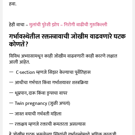
हवा.
हेही वाचा –
मुलांची पुरेशी झोप – निरोगी वाढीची गुरुकिल्ली
गर्भावस्थेतील रक्तस्त्रावाची जोखीम वाढवणारे घटक
कोणते?
विविध अभ्यासामधून काही जोखीम वाढवणारी काही कारणे लक्षात
आली आहेत.
ￚ
C-section म्हणजे सिझर केल्याचा पूर्वेतिहास
ￚ
आधीचा गर्भपात किंवा गर्भाशयावर शस्त्रक्रिया
ￚ
धूम्रपान, दारू किंवा ड्रग्सचा वापर
ￚ
Twin pregnancy (जुळी अपत्यं)
ￚ
जास्त वयाची गर्भवती महिला
ￚ
रक्तक्षय म्हणजे रक्ताची कमतरता असल्यास
हे जोखीम घटक असलेल्या स्त्रियांनी गर्भावस्थेमध्ये अधिक काळजी