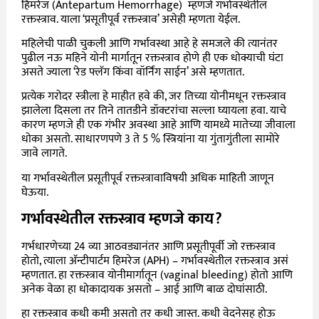
हिमरेज (Antepartum Hemorrhage) म्हणजे गर्भावस्थेतील
रक्तस्त्राव. याला ‘प्रसूतीपूर्व रक्तस्त्राव’ असेही म्हणता येईल.
महिलेची पाळी चुकली आणि गर्भावस्था आहे हे समजले की त्यानंतर
पुढील नऊ महिने योनी मार्गातून रक्तस्त्राव होणे ही एक धोक्याची घंटा
असते ज्याला ‘रेड फ्लॅग किंवा वॉर्निंग साईन’ असे म्हणतात.
प्रत्येक गरोदर स्त्रीला हे माहीत हवे की, जर तिच्या योनीमधून रक्तस्त्राव
झालेला दिसला तर तिने तातडीने डॉक्टरांचा सल्ला घ्यायला हवा. याचे
कारण म्हणजे ही एक गंभीर अवस्था आहे आणि यामध्ये मातेच्या जीवाला
धोका असतो. साधारणपणे 3 ते 5 % स्त्रियांना या गुंतागुंतीला सामोरे
जावे लागते.
या गर्भावस्थेतील प्रसूतीपूर्व रक्तस्त्रावाविषयी अधिक माहिती जाणून
घेऊया.
गर्भावस्थेतील रक्तस्त्राव म्हणजे काय?
गर्भधारणेच्या 24 व्या आठवड्यानंतर आणि प्रसूतीपूर्वी जो रक्तस्त्राव
होतो, त्याला अ‍ॅन्टीपार्टम हिमरेज (APH) – गर्भावस्थेतील रक्तस्त्राव असं
म्हणतात. हा रक्तस्त्राव योनीमार्गातून (vaginal bleeding) होतो आणि
अनेक वेळा हा धोकादायक असतो – आई आणि बाळ दोघांसाठी.
हा रक्तस्त्राव कधी कमी असतो तर कधी जास्त. कधी वेदनेसह होऊ