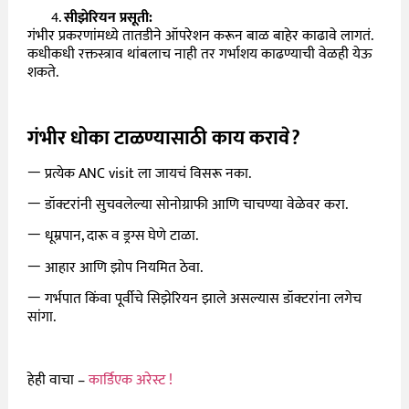
सीझेरियन प्रसूती:
गंभीर प्रकरणांमध्ये तातडीने ऑपरेशन करून बाळ बाहेर काढावे लागतं.
कधीकधी रक्तस्त्राव थांबलाच नाही तर गर्भाशय काढण्याची वेळही येऊ
शकते.
गंभीर धोका टाळण्यासाठी काय करावे?
ￚ
प्रत्येक ANC visit ला जायचं विसरू नका.
ￚ
डॉक्टरांनी सुचवलेल्या सोनोग्राफी आणि चाचण्या वेळेवर करा.
ￚ
धूम्रपान, दारू व ड्रग्स घेणे टाळा.
ￚ
आहार आणि झोप नियमित ठेवा.
ￚ
गर्भपात किंवा पूर्वीचे सिझेरियन झाले असल्यास डॉक्टरांना लगेच
सांगा.
हेही वाचा –
कार्डिएक अरेस्ट !