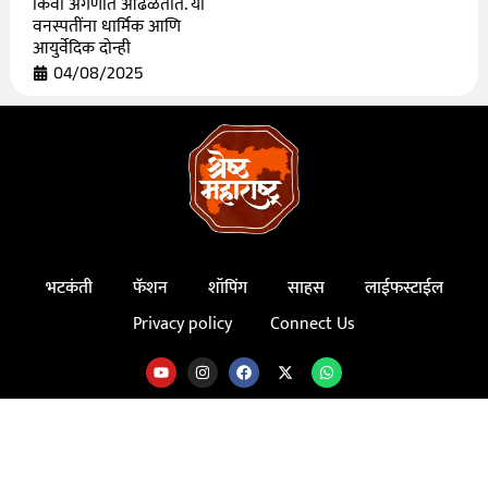
किंवा अंगणात आढळतात. या
वनस्पतींना धार्मिक आणि
आयुर्वेदिक दोन्ही
04/08/2025
भटकंती
फॅशन
शॉपिंग
साहस
लाईफस्टाईल
Privacy policy
Connect Us