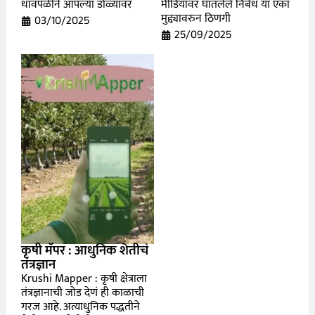
धावपळीने आपल्या डोळ्यांवर
मीडियावर घातलेले निर्बंध या एका
मुद्द्यावरुन ठिणगी
03/10/2025
25/09/2025
कृषी मॅपर : आधुनिक शेतीचं
तंत्रज्ञान
Krushi Mapper : कृषी क्षेत्राला
तंत्रज्ञानाची जोड देणं ही काळाची
गरज आहे. अत्याधुनिक पद्धतीने