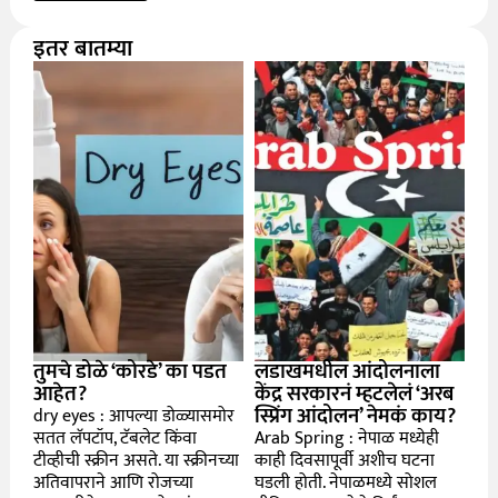
इतर बातम्या
तुमचे डोळे ‘कोरडे’ का पडत
लडाखमधील आंदोलनाला
आहेत?
केंद्र सरकारनं म्हटलेलं ‘अरब
स्प्रिंग आंदोलन’ नेमकं काय?
dry eyes : आपल्या डोळ्यासमोर
सतत लॅपटॉप, टॅबलेट किंवा
Arab Spring : नेपाळ मध्येही
टीव्हीची स्क्रीन असते. या स्क्रीनच्या
काही दिवसापूर्वी अशीच घटना
अतिवापराने आणि रोजच्या
घडली होती. नेपाळमध्ये सोशल