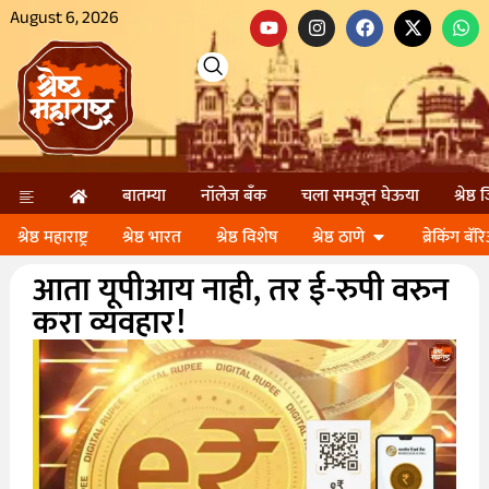
August 6, 2026
बातम्या
नॉलेज बॅंक
चला समजून घेऊया
श्रेष्ठ
श्रेष्ठ महाराष्ट्र
श्रेष्ठ भारत
श्रेष्ठ विशेष
श्रेष्ठ ठाणे
ब्रेकिंग बॅर
आता यूपीआय नाही, तर ई-रुपी वरुन
करा व्यवहार!