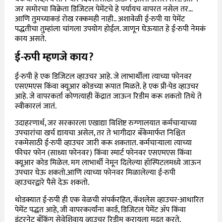
जर समोरचा विक्रेता डिजिटल पेमेंटचे हे पर्यायच वापरत नसेल तर…
आणि तुमच्याकडं रोख रक्कमही नाही.. अशावेळी ई-रुपी या पेमेंट
पद्धतीचा तुम्हांला चांगला उपयोग होईल. जाणून घेऊयात हे ई-रुपी नेमकं
काय असते.
ई-रुपी म्हणजे काय?
ई-रुपी हे एक डिजिटल व्हाउचर आहे. जे लाभार्थीला त्याच्या फोनवर
एसएमएस किंवा क्यूआर कोडच्या रूपात मिळते. हे एक प्री-पेड व्हाउचर
आहे. जे वापरकर्ता कोणत्याही केंद्रात जाऊन रिडीम करू शकतो तिथे ते
स्वीकारलं जातं.
उदाहरणार्थ, जर सरकारला एखाद्या विशिष्ट रुग्णालयात कर्मचाऱ्याच्या
उपचारांचा खर्च द्यायचा असेल, तर ते भागीदार बँकेमार्फत निश्चित
रकमेसाठी ई-रुपी व्हाउचर जारी करू शकतात. कर्मचाऱ्याला त्याच्या
फीचर फोन (साध्या फोनवर) किंवा स्मार्ट फोनवर एसएमएस किंवा
क्यूआर कोड मिळेल. मग लाभार्थी नेमून दिलेल्या हॉस्पिटलमध्ये जाऊन
उपचार घेऊ शकतो.आणि त्याच्या फोनवर मिळालेल्या ई-रुपी
व्हाउचरद्वारे पैसे देऊ शकतो.
थोडक्यात ई-रुपी ही एक वेळची संपर्करहित, कॅशलेस व्हाउचर-आधारित
पेमेंट पद्धत आहे, जी वापरकर्त्यांना कार्ड, डिजिटल पेमेंट ॲप किंवा
इंटरनेट बँकिंग सेवेशिवाय व्हाउचर रिडीम करायला मदत करते.