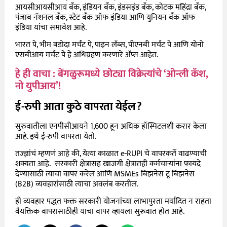
आयसीआयसीआय बँक, इंडियन बँक, इंडसइंड बँक, कोटक महिंद्रा बँक,
पंजाब नॅशनल बँक, स्टेट बँक ऑफ इंडिया आणि युनियन बँक ऑफ
इंडिया यांचा समावेश आहे.
भारत पे, भीम बडोदा मर्चंट पे, पाइन लॅब्स, पीएनबी मर्चंट पे आणि योनो
एसबीआय मर्चंट पे हे अधिग्रहण करणारे अ‍ॅप्स आहेत.
हे ही वाचा : बेंगळुरूमध्ये छोट्या विक्रेत्यांचे ‘ओन्ली कॅश,
नो युपीआय’!
ई-रुपी आता कुठे वापरता येईल?
सुरुवातीला एनपीसीआयने 1,600 हून अधिक हॉस्पिटलशी करार केला
आहे. इथे ई-रुपी वापरता येतो.
तज्ज्ञांचं म्हणणं आहे की, येत्या काळात e-RUPI चे वापरकर्ते वाढण्याची
शक्यता आहे. सरकारी क्षेत्रासह खाजगी क्षेत्रातही कर्मचाऱ्यांना फायदे
देण्यासाठी त्याचा वापर करेल आणि MSMEs बिझनेस टू बिझनेस
(B2B) व्यवहारांसाठी त्याचा अवलंब करतील.
ही व्यवहार पद्धत फक्त सरकारी योजनांच्या लाभापुरता मर्यादित न राहता
वैयक्तिक वापरासाठीही याचा वापर व्हायला सुरूवात होत आहे.