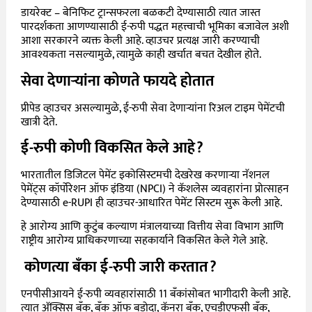
डायरेक्ट – बेनिफिट ट्रान्सफरला बळकटी देण्यासाठी त्यात जास्त
पारदर्शकता आणण्यासाठी ई-रुपी पद्धत महत्त्वाची भूमिका बजावेल अशी
आशा सरकारने व्यक्त केली आहे. व्हाउचर प्रत्यक्ष जारी करण्याची
आवश्यकता नसल्यामुळे, त्यामुळे काही खर्चात बचत देखील होते.
सेवा देणाऱ्यांना कोणते फायदे होतात
प्रीपेड व्हाउचर असल्यामुळे, ई-रुपी सेवा देणाऱ्यांना रिअल टाइम पेमेंटची
खात्री देते.
ई-रुपी कोणी विकसित केले आहे?
भारतातील डिजिटल पेमेंट इकोसिस्टमची देखरेख करणाऱ्या नॅशनल
पेमेंट्स कॉर्पोरेशन ऑफ इंडिया (NPCI) ने कॅशलेस व्यवहारांना प्रोत्साहन
देण्यासाठी e-RUPI ही व्हाउचर-आधारित पेमेंट सिस्टम सुरू केली आहे.
हे आरोग्य आणि कुटुंब कल्याण मंत्रालयाच्या वित्तीय सेवा विभाग आणि
राष्ट्रीय आरोग्य प्राधिकरणाच्या सहकार्याने विकसित केले गेले आहे.
कोणत्या बँका ई-रुपी जारी करतात?
एनपीसीआयने
ई-रुपी व्यवहारांसाठी 11 बँकांसोबत भागीदारी केली आहे.
त्यात अ‍ॅक्सिस बँक, बँक ऑफ बडोदा, कॅनरा बँक, एचडीएफसी बँक,