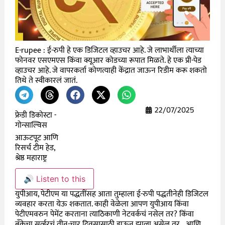
E-rupee : ई-रुपी हे एक डिजिटल व्हाउचर आहे. जे लाभार्थीला त्याच्या
फोनवर एसएमएस किंवा क्यूआर कोडच्या रूपात मिळते. हे एक प्री-पेड
व्हाउचर आहे. जे वापरकर्ता कोणत्याही केंद्रात जाऊन रिडीम करू शकतो
तिथे ते स्वीकारलं जातं.
22/07/2025
फ्रेडी डिकोस्टा -
गोन्साल्विस
आऊटपूट आणि
रिसर्च टीम हेड,
श्रेष्ठ महाराष्ट्र
🔊 Listen to this
युपीआय, पेटीएम या पद्धतींसह आता तुम्हाला ई-रुपी पद्धतीनेही डिजिटल
व्यवहार करता येऊ शकतात. काही वेळेला आपण युपीआय किंवा
पेटीएमवरुन पेमेंट करताना त्याठिकाणी नेटवर्कचं नसेल तर? किंवा
बँकेचा सर्व्हरचं तीन-चार दिवसासाठी डाऊन झाला असेल तर… आणि