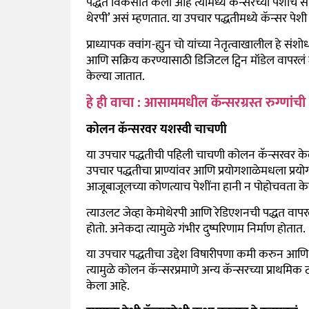
पद्धत विकसीत केली आहे त्यामध्ये कॅन्सरच्या पेशींचं सामा
थेरपी’ असं म्हणतात. या उपचार पद्धतीमध्ये कॅन्सर पेशी 
प्राध्यापक क्वांग-ह्युन चो यांच्या नेतृत्वाखालील हे सं
आणि सक्रिय करण्यासाठी डिजिटल ट्विन मॉडेल वापरलं जातं
केल्या जातात.
हे ही वाचा : आसाममधील कॅन्सरग्रस्त रुग्णां
कोलन कॅन्सरवर यशस्वी चाचणी
या उपचार पद्धतीची पहिली चाचणी कोलन कॅन्सरवर केल
उपचार पद्धतीचा प्राण्यांवर आणि प्रयोगशाळेमधला प्रयोग यशस
आजूबाजूलच्या कोणत्याच पेशींना हानी न पोहोचवता 
त्याउलट जेव्हा केमोथेरपी आणि रेडिएशनची पद्धत वापरली 
होतो. अनेकदा त्यामुळे गंभीर दुष्परिणाम निर्माण होतात.
या उपचार पद्धतीचा उद्देश विषारीपणा कमी करुन आणि अं
त्यामुळे कोलन कॅन्सरप्रमाणे अन्य कॅन्सरच्या प्राथम
केला आहे.