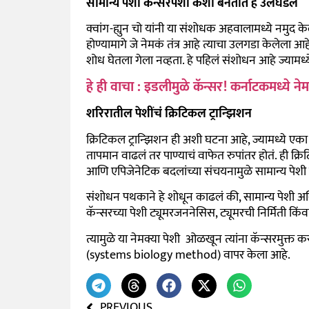
सामान्य पेशी कॅन्सरपेशी कशा बनतात हे उलघडलं
क्वांग-ह्युन चो यांनी या संशोधक अहवालामध्ये नमुद के
होण्यामागे जे नेमकं तंत्र आहे त्याचा उलगडा केलेला आह
शोध घेतला गेला नव्हता. हे पहिलं संशोधन आहे ज्यामध्
हे ही वाचा : इडलीमुळे कॅन्सर! कर्नाटकमध्ये 
शरिरातील पेशींचं क्रिटिकल ट्रान्झिशन
क्रिटिकल ट्रान्झिशन ही अशी घटना आहे, ज्यामध्ये 
तापमान वाढलं तर पाण्याचं वाफेत रुपांतर होतं. ही क्र
आणि एपिजेनेटिक बदलांच्या संचयनामुळे सामान्य पेशी वि
संशोधन पथकाने हे शोधून काढलं की, सामान्य पेशी अस
कॅन्सरच्या पेशी ट्यूमरजननेसिस, ट्यूमरची निर्मिती किंव
त्यामुळे या नेमक्या पेशी ओळखून त्यांना कॅन्सरमुक्त 
(
systems biology method)
वापर केला आहे.
PREVIOUS