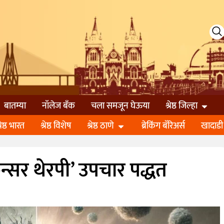
बातम्या
नॉलेज बॅंक
चला समजून घेऊया
श्रेष्ठ जिल्हा
्रेष्ठ भारत
श्रेष्ठ विशेष
श्रेष्ठ ठाणे
ब्रेकिंग बॅरिअर्स
खादाडी
ॅन्सर थेरपी’ उपचार पद्धत