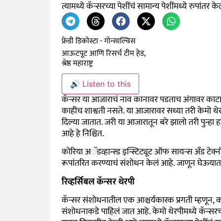
त्यामध्ये कॅन्सरच्या पेशींचं सामान्य पेशींमध्ये रुपांतर के
फ्रेडी डिकोस्टा - गोन्साल्विस
आऊटपूट आणि रिसर्च टीम हेड,
श्रेष्ठ महाराष्ट्र
🔊 Listen to this
कॅन्सर या आजाराचं नाव कानावर पडताच अंगावर काटा 
काहीच शाश्वती नसते. या आजारावर सध्या तरी केमो थेरपी
दिल्या जातात. जरी या आजारातून बरे झालो तरी पुन्ह
आहे हे निश्चित.
कोरिया अॅडव्हान्स्ड इन्स्टिट्यूट ऑफ सायन्स अँड टेक्नॉल
रूपांतरित करण्याचं संशोधन केलं आहे. जाणून घेऊयात
रिव्हर्सिबल कॅन्सर थेरपी
कॅन्सर संशोधनातील एक आश्चर्यकारक प्रगती म्हणून, को
संशोधनाकडे पाहिलं जात आहे. केमो थेरपीमध्ये कॅन्सरच्