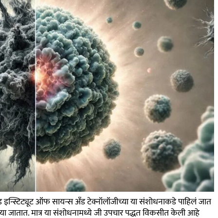
इन्स्टिट्यूट ऑफ सायन्स अँड टेक्नॉलॉजीच्या या संशोधनाकडे पाहिलं जात
केल्या जातात. मात्र या संशोधनामध्ये जी उपचार पद्धत विकसीत केली आहे