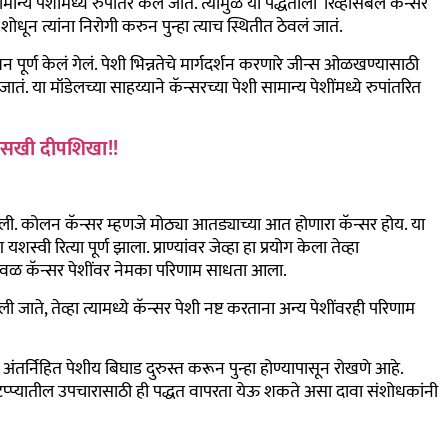
न्य पेशींमध्ये रुपांतर केलं जातं. त्यामुळे या पद्धतीला ‘रिव्हर्सिबल कॅन्सर
शोधून त्यांना निरोगी करुन पुन्हा त्याच स्थितीत ठेवलं जातं.
शोधन पूर्ण केलं गेलं. पेशी भिन्नतेचे मार्गदर्शन करणारे जीन्स ओळखण्यासाठी
. या मॉडेलच्या साहय्याने कॅन्सरच्या पेशी सामान्य पेशींमध्ये रुपांतरित
ची सखी दीपशिखा!!
ी. कोलन कॅन्सर म्हणजे मोठ्या आतड्याच्या आत होणारा कॅन्सर होय. या
्वी रित्या पूर्ण झाला. प्राण्यांवर जेव्हा हा प्रयोग केला तेव्हा
केवळ कॅन्सर पेशींवर नेमका परिणाम साधता आला.
जाते, तेव्हा त्यामध्ये कॅन्सर पेशी नष्ट करताना अन्य पेशींवरही परिणाम
तर्निहित पेशीय बिघाड दुरुस्त करून पुन्हा होण्यापासून रोखणे आहे.
िक टप्प्यातील उपचारासाठी ही पद्धत वापरता येऊ शकते असा दावा संशोधकांनी