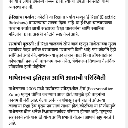
पर्यायी रोजगार उपलब्ध करून द्यावा. त्यांच्या उपजीविकेसाठी योग्य
व्यवस्था करावी.
ई-रिक्षांचा पर्याय
: कोर्टाने या रिक्षांना पर्याय म्हणून ‘ई-रिक्षा’ (Electric
Rickshaw) वापरण्याचा सल्ला दिला आहे. या ई-रिक्षा चालवण्याचा
परवाना सर्वात आधी सध्याच्या रिक्षा चालकांना आणि स्थानिक
महिलांना द्यावा, असंही कोर्टाने स्पष्ट केलं आहे.
रस्त्यांची दुरुस्ती
: ई-रिक्षा चालवणं सोपं जावं म्हणून माथेरानच्या मुख्य
रस्त्यांवर पेव्हर ब्लॉक बसवायला परवानगी दिली आहे. पण कोर्टाने हेही
सांगितलं आहे की, माथेरानच्या इतर लहान वाटा किंवा डोंगरवाटांवर
कोणत्याही प्रकारची बांधकामं करू नयेत, जेणेकरून तिथल्या नैसर्गिक
सौंदर्याला हानी पोहोचेल.
माथेरानचा इतिहास आणि आताची परिस्थिती
माथेरानला 2003 मध्ये ‘पर्यावरण संवेदनशील क्षेत्र’ (Eco-sensitive
Zone) म्हणून घोषित करण्यात आलं होतं. त्यामुळे इथे वाहनांना
कायमची बंदी आहे. गेल्या अनेक वर्षांपासून इथे हाताने ओढल्या
जाणाऱ्या रिक्षा हेच मुख्य प्रवासाचं साधन होतं. कोर्टाच्या या निर्णयामुळे
माथेरानमधील अनेक रिक्षाचालकांवर परिणाम होणार आहे. म्हणूनच
सरकारने त्यांच्यासाठी योग्य आणि प्रभावी योजना आणणं खूप गरजेचं
आहे.