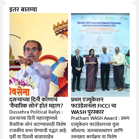
इतर बातम्या
दसऱ्याच्या दिनी कोणाचं
प्रथम एज्युकेशन
‘वैचारिक सोनं’ होतं महाग?
फाउंडेशनला FICCI चा
WASH पुरस्कार
Dussehra Political Rallys :
दसऱ्याच्या दिनी महाराष्ट्रामध्ये
Pratham WASH Award : प्रथम
वैचारिक सोनं वाटण्यासाठी विशेष
एज्युकेशन फाउंडेशनच्या युवा
राजकीय सभा घेण्याची पद्धत आहे.
कौशल्य: जलव्यवस्थापन आणि
पूर्वी या दिवशी बाळासाहेब
स्वच्छता कार्यक्रम या विशेष