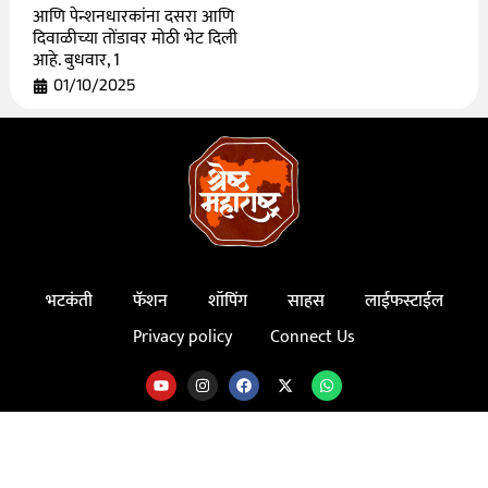
आणि पेन्शनधारकांना दसरा आणि
दिवाळीच्या तोंडावर मोठी भेट दिली
आहे. बुधवार, 1
01/10/2025
भटकंती
फॅशन
शॉपिंग
साहस
लाईफस्टाईल
Privacy policy
Connect Us