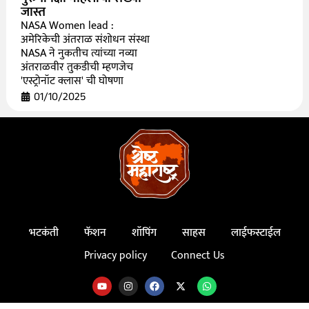
जास्त
NASA Women lead :
अमेरिकेची अंतराळ संशोधन संस्था
NASA ने नुकतीच त्यांच्या नव्या
अंतराळवीर तुकडीची म्हणजेच
'एस्ट्रोनॉट क्लास' ची घोषणा
01/10/2025
भटकंती
फॅशन
शॉपिंग
साहस
लाईफस्टाईल
Privacy policy
Connect Us