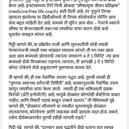
पुण्यातील नुपूर पिट्टी या इन्स्टाग्राम युजरने हा ट्रेंड सुरु करण्याचा प्रयत्न
केला आहे. इन्स्टाग्रामवर तिने तिची ओळख “औषधमुक्त जीवन प्रशिक्षक”
(medicine-free life coach) अशी दिली आहे. तर नुपूरने तिच्या
व्हायरल झालेल्या या व्हिडीओमध्ये ती तिच्या फॉलोवर्सना मॉर्निंग आय
वॉश बद्दल माहिती देत आहे. यामध्ये ती
युरिन आय वॉश – नेचरचे स्वतःचे
औषध या कॅप्शनखाली स्वत:च्या लघवीचा वापर करुन डोळे कसे
धुवावेत याबद्दल सांगत आहे.
पिट्टी म्हणते की, या प्रक्रियेत ताजी आणि सुरुवातीची थोडी लघवी
गेल्यानंतरची लघवी एका भांड्यात घ्यायला सांगते. ती मग एका खास
अशा आय कपमध्ये ओतायची. त्यानंतर साधारण 4 ते 5 मिनिटे त्या आय
कपमध्ये डोळे मिचकावत राहायचं. त्यानंतर, ती आणखी 2 ते 3 मिनिटे
कोमट टॉवेलने डोळे हळूवारपणे पुसण्याचा सल्ला देते.
ती म्हणते की, ही एक नैसर्गिक उपचार पद्धत आहे. तुमची लघवी ही
“तुमच्या स्वतःच्या शरीराची निर्मिती” आहे. शतकानुशतके नैसर्गिक उपाय
म्हणून लघवीचा वापर केला जातो. लघवी ही एक शक्तिशाली दाहक-
विरोधी (अँटी इन्फेमेंटरी) आहे. यामुळे डोळ्यांत कोणतेही बॅक्टेरिया वाढत
नाहीत, आणि विषारी पदार्थ काढून टाकले जातात.” ती क्लिपमध्ये पुढे
म्हणते की, “डोळ्यांना सौम्यपणे या लघवीत धुतल्यामुळे डोळ्यात
लालसरपणा, कोरडेपणा आणि जळजळ कमी व्हायला मदत होऊ शकते.
तसेच दीर्घकाळापर्यंत तुमची दृष्टीही चांगली राहते.”
पिट्टी पुढे सांगते की, “दरम्यान अशा पद्धतीने डोळे धुताना हात स्वच्छ