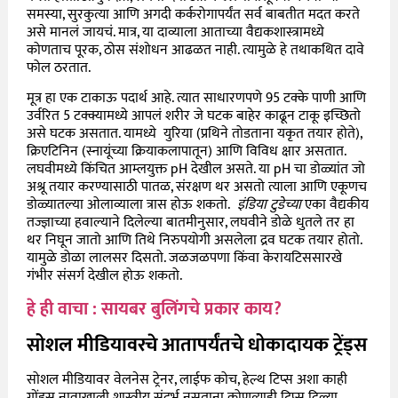
समस्या, सुरकुत्या आणि अगदी कर्करोगापर्यंत सर्व बाबतीत मदत करते
असे मानलं जायचं. मात्र, या दाव्याला आताच्या वैद्यकशास्त्रामध्ये
कोणताच पूरक, ठोस संशोधन आढळत नाही. त्यामुळे हे तथाकथित दावे
फोल ठरतात.
मूत्र हा एक टाकाऊ पदार्थ आहे. त्यात साधारणपणे 95 टक्के पाणी आणि
उर्वरित 5 टक्क्यामध्ये आपलं शरीर जे घटक बाहेर काढून टाकू इच्छितो
असे घटक असतात. यामध्ये युरिया (प्रथिने तोडताना यकृत तयार होते),
क्रिएटिनिन (स्नायूंच्या क्रियाकलापातून) आणि विविध क्षार असतात.
लघवीमध्ये किंचित आम्लयुक्त pH देखील असते. या pH चा डोळ्यांत जो
अश्रू तयार करण्यासाठी पातळ, संरक्षण थर असतो त्याला आणि एकूणच
डोळ्यातल्या ओलाव्याला त्रास होऊ शकतो.
इंडिया टुडेच्या
एका वैद्यकीय
तज्ज्ञाच्या हवाल्याने दिलेल्या बातमीनुसार, लघवीने डोळे धुतले तर हा
थर निघून जातो आणि तिथे निरुपयोगी असलेला द्रव घटक तयार होतो.
यामुळे डोळा लालसर दिसतो. जळजळपणा किंवा केरायटिससारखे
गंभीर संसर्ग देखील होऊ शकतो.
हे ही वाचा : सायबर बुलिंगचे प्रकार काय?
सोशल मीडियावरचे आतापर्यंतचे धोकादायक ट्रेंड्स
सोशल मीडियावर वेलनेस ट्रेनर, लाईफ कोच, हेल्थ टिप्स अशा काही
गोंडस नावाखाली शास्त्रीय संदर्भ नसताना कोणत्याही टिप्स दिल्या