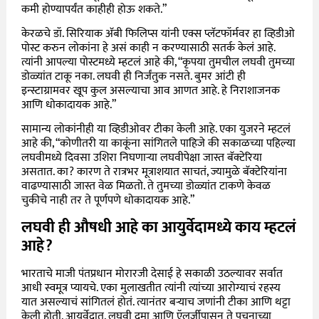
कमी होण्यापर्यंत काहीही होऊ शकते.”
केरळचे डॉ. सिरियाक अ‍ॅबी फिलिप्स यांनी एक्स प्लॅटफॉर्मवर हा व्हिडीओ
पोस्ट करुन लोकांना हे असं काही न करण्यासाठी सतर्क केलं आहे.
त्यांनी आपल्या पोस्टमध्ये म्हटलं आहे की, “कृपया तुमचील लघवी तुमच्या
डोळ्यांत टाकू नका. लघवी ही निर्जंतुक नसते. बुमर आंटी ही
इन्स्टाग्रामवर खूप कुल असल्याचा आव आणत आहे. हे निराशाजनक
आणि धोकादायक आहे.”
सामान्य लोकांनीही या व्हिडीओवर टीका केली आहे. एका युजरने म्हटलं
आहे की, “कोणीतरी या काकूंना सांगितले पाहिजे की सकाळच्या पहिल्या
लघवीमध्ये दिवसा उशिरा निघणाऱ्या लघवीपेक्षा जास्त बॅक्टेरिया
असतात. का? कारण ते रात्रभर मूत्राशयात साचतं, ज्यामुळे बॅक्टेरियांना
वाढण्यासाठी जास्त वेळ मिळतो. ते तुमच्या डोळ्यांत टाकणे केवळ
चुकीचे नाही तर ते पूर्णपणे धोकादायक आहे.”
लघवी ही औषधी आहे का आयुर्वेदामध्ये काय म्हटलं
आहे?
भारताचे माजी पंतप्रधान मोरारजी देसाई हे सकाळी उठल्यावर सर्वात
आधी स्वमूत्र प्यायचे. एका मुलाखतीत त्यांनी त्यांच्या आरोग्याचं रहस्य
यात असल्याचं सांगितलं होतं. त्यानंतर बऱ्याच जणांनी टीका आणि थट्टा
केली होती. आयुर्वेदात, लघवी दमा आणि ऍलर्जीपासून ते पचनाच्या