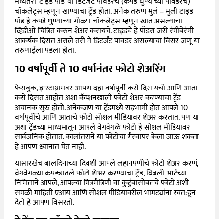
मध्यंतरी ‘टाइड पॉड’ या डिटर्जंट पावडरचे (कपडे धुण्याच्या पावडरचे)
चॉकलेट्स म्हणून खाण्याचा ट्रेंड होता. अनेक तरुण मुलं – मुली टाइड
पॉड हे कपडे धुण्याच्या गोळ्या चॉकलेट्स म्हणून खात असल्याचा
व्हिडीओ चित्रित करुन शेअर करायचे. टाइडचे हे पॉडस जरी रंगीबेरंगी
आकर्षक दिसत असले तरी ते डिटर्जंट पावडर असल्याचा विसर जणू या
तरुणाईला पडला होता.
10 वर्षापूर्वी ते 10 वर्षानंतर फोटो शेअरिंग
फेसबुक, इन्स्टाग्रामवर आपण दहा वर्षापूर्वी कसे दिसायचो आणि आता
कसे दिसत आहोत अशा कॅप्शनखाली फोटो शेअर करण्याचा ट्रेंड
अचानक सुरु होतो. अनेकजण या ट्रेंडमध्ये सहभागी होत आपले 10
वर्षापूर्वीचे आणि आताचे फोटो सोशल मीडियावर शेअर करतात. पण या
अशा ट्रेंडच्या माध्यमातून आपले वेगवेगळे फोटो हे सोशल मीडियावर
सार्वजनिक होतात. कालांतराने या फोटोचा गैरवापर केला जाऊ शकता
हे आपण ध्यानात घेत नाही.
यासारखेच बालदिनाच्या दिवशी आपले लहानपणीचे फोटो शेअर करणं,
वेगवेगळ्या कपड्यातले फोटो शेअर करण्याचा ट्रेंड, घिबली आर्टच्या
निमित्ताने आपले, आपल्या मित्रमैत्रिणी वा कुटुंबासोबतचे फोटो अशी
सगळी माहिती एआय आणि सोशल मीडियावरील भामट्यांना स्वत:हून
देतो हे आपण विसरतो.