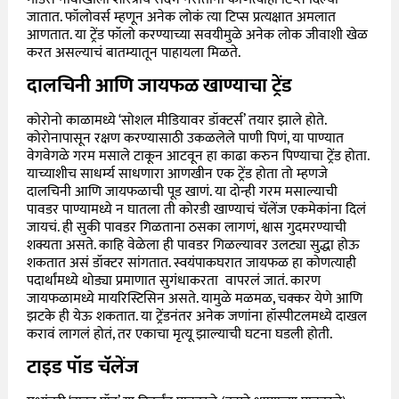
जातात. फॉलोवर्स म्हणून अनेक लोकं त्या टिप्स प्रत्यक्षात अमलात
आणतात. या ट्रेंड फॉलो करण्याच्या सवयीमुळे अनेक लोक जीवाशी खेळ
करत असल्याचं बातम्यातून पाहायला मिळते.
दालचिनी आणि जायफळ खाण्याचा ट्रेंड
कोरोनो काळामध्ये ‘सोशल मीडियावर डॉक्टर्स’ तयार झाले होते.
कोरोनापासून रक्षण करण्यासाठी उकळलेले पाणी पिणं, या पाण्यात
वेगवेगळे गरम मसाले टाकून आटवून हा काढा करुन पिण्याचा ट्रेंड होता.
याच्याशीच साधर्म्य साधणारा आणखीन एक ट्रेंड होता तो म्हणजे
दालचिनी आणि जायफळाची पूड खाणं. या दोन्ही गरम मसाल्याची
पावडर पाण्यामध्ये न घातला ती कोरडी खाण्याचं चॅलेंज एकमेकांना दिलं
जायचं. ही सुकी पावडर गिळताना ठसका लागणं, श्वास गुदमरण्याची
शक्यता असते. काहि वेळेला ही पावडर गिळल्यावर उलट्या सुद्धा होऊ
शकतात असं डॉक्टर सांगतात. स्वयंपाकघरात जायफळ हा कोणत्याही
पदार्थांमध्ये थोड्या प्रमाणात सुगंधाकरता वापरलं जातं. कारण
जायफळामध्ये
मायरिस्टिसिन असते. यामुळे मळमळ, चक्कर येणे आणि
झटके ही येऊ शकतात. या ट्रेंडनंतर अनेक जणांना हॉस्पीटलमध्ये दाखल
करावं लागलं होतं, तर एकाचा मृत्यू झाल्याची घटना घडली होती.
टाइड पॉड चॅलेंज