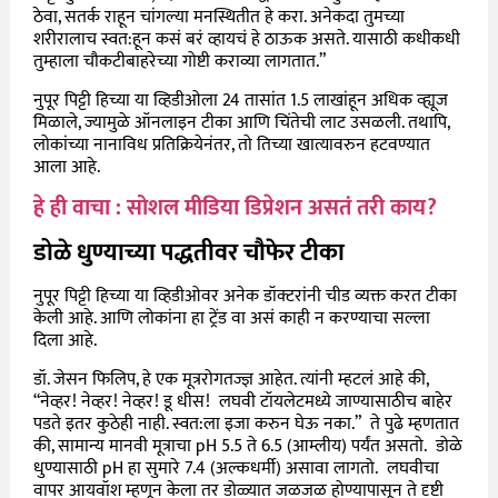
ठेवा, सतर्क राहून चांगल्या मनस्थितीत हे करा. अनेकदा तुमच्या
शरीरालाच स्वत:हून कसं बरं व्हायचं हे ठाऊक असते. यासाठी कधीकधी
तुम्हाला चौकटीबाहरेच्या गोष्टी कराव्या लागतात.”
नुपूर पिट्टी हिच्या या व्हिडीओला 24 तासांत 1.5 लाखांहून अधिक व्ह्यूज
मिळाले, ज्यामुळे ऑनलाइन टीका आणि चिंतेची लाट उसळली. तथापि,
लोकांच्या नानाविध प्रतिक्रियेनंतर, तो तिच्या खात्यावरुन हटवण्यात
आला आहे.
हे ही वाचा : सोशल मीडिया डिप्रेशन असतं तरी काय?
डोळे धुण्याच्या पद्धतीवर चौफेर टीका
नुपूर पिट्टी हिच्या या व्हिडीओवर अनेक डॉक्टरांनी चीड व्यक्त करत टीका
केली आहे. आणि लोकांना हा ट्रेंड वा असं काही न करण्याचा सल्ला
दिला आहे.
डॉ. जेसन फिलिप, हे एक मूत्ररोगतज्ज्ञ आहेत. त्यांनी म्हटलं आहे की,
“नेव्हर! नेव्हर! नेव्हर! डू धीस! लघवी टॉयलेटमध्ये जाण्यासाठीच बाहेर
पडते इतर कुठेही नाही. स्वत:ला इजा करुन घेऊ नका.” ते पुढे म्हणतात
की, सामान्य मानवी मूत्राचा pH 5.5 ते 6.5 (आम्लीय) पर्यंत असतो. डोळे
धुण्यासाठी pH हा सुमारे 7.4 (अल्कधर्मी) असावा लागतो. लघवीचा
वापर आयवॉश म्हणून केला तर डोळ्यात जळजळ होण्यापासून ते दृष्टी