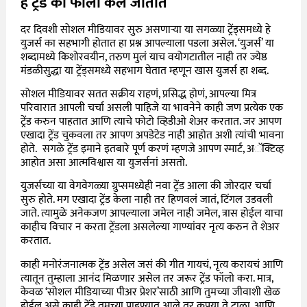
हे ट्रेंड का फॉलो केले जातात
दर दिवशी सोशल मीडियावर सुरु असणाऱ्या या सगळ्या ट्रेंड्समध्ये हे
युजर्स का सहभागी होतात हा प्रश्न आपल्याला पडला असेल. ‘युजर्स’ या
शब्दामध्ये किशोरवयीन, तरुण मुलं याच वयोगटातील नाही तर ज्येष्ठ
मंडळीसुद्धा या ट्रेंड्समध्ये सहभाग घेतात म्हणून खास युजर्स हा शब्द.
सोशल मीडियावर सतत सक्रीय राहणं, प्रसिद्ध होणं, आपल्या मित्र
परिवारात आपली चर्चा असली पाहिजे या भावनेने काही जण प्रत्येक एक
ट्रेंड करुन पाहतात आणि त्याचे फोटो व्हिडीओ शेअर करतात. जर आपण
एखादा ट्रेंड चुकवला तर आपण अपडेटेड नाही आहोत अशी त्यांची भावना
होते. सगळे ट्रेंड इमाने इतबारे पूर्ण करणं म्हणजे आपण स्मार्ट, अॅक्टिव्ह
आहोत असा आत्मविश्वास या युजर्सनां असतो.
युजर्सच्या या वेगवेगळ्या ग्रुप्समध्येही नवा ट्रेंड आला की जोरदार चर्चा
सुरु होते. मग एखादा ट्रेंड केला नाही तर हिणवलं जातं, टिंगल उडवली
जाते. त्यामुळे अनेकजण आपल्याला जमेल नाही जमेल, त्रास होईल याचा
काहीच विचार न करता ट्रेंडला असलेल्या गाण्यांवर नृत्य करुन ते शेअर
करतात.
काही मनोरंजनात्मक ट्रेंड असेल जसं की गीत गायचं, नृत्य करायचं आणि
त्यातून तुम्हाला आनंद मिळणार असेल तर जरूर ट्रेंड फॉलो करा. मात्र,
केवळ ‘सोशल मीडियाच्या पीअर प्रेशर’साठी आणि तुमच्या जीवाशी खेळ
होईल असे काही ट्रेंडे तुमच्या पाहण्यात आले तर कृपया ते टाळा. आणि