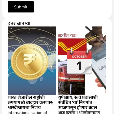
इतर बातम्या
भारत शेजारील राष्ट्रांशी
युपीआय, रेल्वे प्रवासाशी
रुपयामध्ये व्यवहार करणार;
संबंधित ‘या’ नियमांत
आरबीआयचा निर्णय
आजपासून होणार बदल
Internationalisation of
आज दिनांक 1 ऑक्टोबरपासून