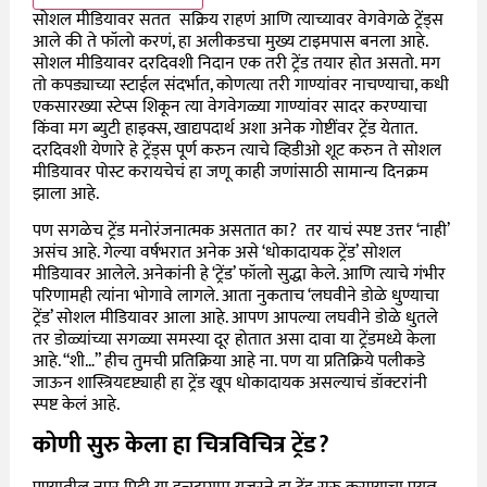
सोशल मीडियावर सतत सक्रिय राहणं आणि त्याच्यावर वेगवेगळे ट्रेंड्स
आले की ते फॉलो करणं, हा अलीकडचा मुख्य टाइमपास बनला आहे.
सोशल मीडियावर दरदिवशी निदान एक तरी ट्रेंड तयार होत असतो. मग
तो कपड्याच्या स्टाईल संदर्भात, कोणत्या तरी गाण्यांवर नाचण्याचा, कधी
एकसारख्या स्टेप्स शिकून त्या वेगवेगळ्या गाण्यांवर सादर करण्याचा
किंवा मग ब्युटी हाइक्स, खाद्यपदार्थ अशा अनेक गोष्टींवर ट्रेंड येतात.
दरदिवशी येणारे हे ट्रेंड्स पूर्ण करुन त्याचे व्हिडीओ शूट करुन ते सोशल
मीडियावर पोस्ट करायचेचं हा जणू काही जणांसाठी सामान्य दिनक्रम
झाला आहे.
पण सगळेच ट्रेंड मनोरंजनात्मक असतात का? तर याचं स्पष्ट उत्तर ‘नाही’
असंच आहे. गेल्या वर्षभरात अनेक असे ‘धोकादायक ट्रेंड’ सोशल
मीडियावर आलेले. अनेकांनी हे ‘ट्रेंड’ फॉलो सुद्धा केले. आणि त्याचे गंभीर
परिणामही त्यांना भोगावे लागले. आता नुकताच ‘लघवीने डोळे धुण्याचा
ट्रेंड’ सोशल मीडियावर आला आहे. आपण आपल्या लघवीने डोळे धुतले
तर डोळ्यांच्या सगळ्या समस्या दूर होतात असा दावा या ट्रेंडमध्ये केला
आहे. “शी…” हीच तुमची प्रतिक्रिया आहे ना. पण या प्रतिक्रिये पलीकडे
जाऊन शास्त्रियदृष्ट्याही हा ट्रेंड खूप धोकादायक असल्याचं डॉक्टरांनी
स्पष्ट केलं आहे.
कोणी सुरु केला हा चित्रविचित्र ट्रेंड?