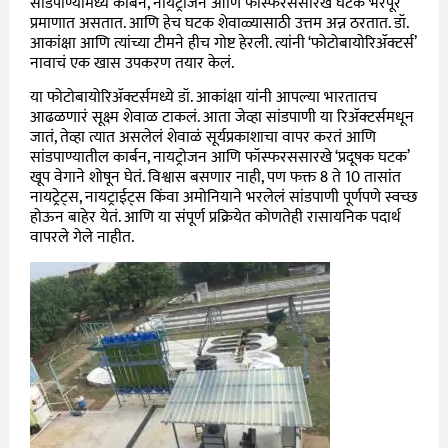
सांडपाण्यामध्ये कार्बन, नायट्रोजन आणि फॉस्फरससारखे घटक भरपूर
प्रमाणात असतात. आणि हेच घटक शेवाळ्यासाठी उत्तम अन्न ठरतात. डॉ.
आकांक्षा आणि त्यांच्या टीमने हीच गोष्ट हेरली. त्यांनी ‘फोटोबायोरिॲक्टर्स’
नावाचं एक खास उपकरण तयार केलं.
या फोटोबायोरिॲक्टर्समध्ये डॉ. आकांक्षा यांनी आपल्या भारतातच
आढळणारं सूक्ष्म शेवाळ टाकलं. आता जेव्हा सांडपाणी या रिॲक्टर्समधून
जातं, तेव्हा त्यात असलेलं शेवाळं सूर्यप्रकाशाचा वापर करतं आणि
सांडपाण्यातील कार्बन, नायट्रोजन आणि फॉस्फरससारखे ‘प्रदूषक घटक’
खूप वेगाने शोषून घेतं. विश्वास बसणार नाही, पण फक्त 8 ते 10 तासांत
नायट्रेट्स, नायट्राईट्स किंवा अमोनियाने भरलेलं सांडपाणी पूर्णपणे स्वच्छ
होऊन बाहेर येतं. आणि या संपूर्ण प्रक्रियेत कोणतेही रासायनिक पदार्थ
वापरले गेले नाहीत.