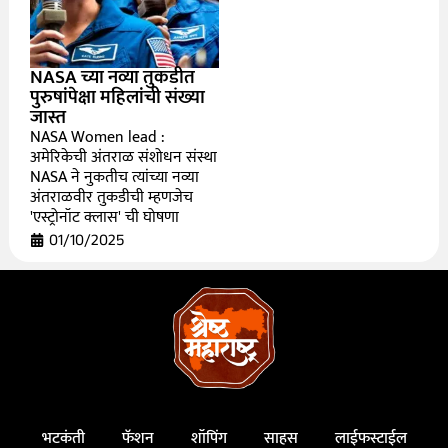
NASA च्या नव्या तुकडीत
पुरुषांपेक्षा महिलांची संख्या
जास्त
NASA Women lead :
अमेरिकेची अंतराळ संशोधन संस्था
NASA ने नुकतीच त्यांच्या नव्या
अंतराळवीर तुकडीची म्हणजेच
'एस्ट्रोनॉट क्लास' ची घोषणा
01/10/2025
भटकंती
फॅशन
शॉपिंग
साहस
लाईफस्टाईल