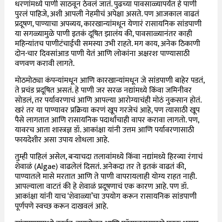
धरणांमध्ये पाणी साठवून ठेवलं जातं. पुढच्या पावसाळ्यापर्यंत हे पाणी
पुरलं पाहिजे, अशी आपली नेहमीचं अपेक्षा असते. पण आजकाल वाढतं
प्रदूषण, पाण्याचा अपव्यय, कारखान्यांमधून येणारं रासायनिक सांडपाणी
या सगळ्यामुळे पाणी इतकं दूषित झालंय की, पावसाळ्यानंतर काही
महिन्यांतच पाणीटंचाईची समस्या उभी राहते. मग काय, अनेक ठिकाणी
दोन-चार दिवसांआड पाणी येतं आणि लोकांना अक्षरशः पाण्यासाठी
वणवण करावी लागते.
मोठमोठ्या कंपन्यांमधून आणि कारखान्यांमधून जे सांडपाणी बाहेर पडतं,
ते प्रचंड प्रदूषित असतं. हे पाणी जर सरळ नद्यांमध्ये किंवा जमिनीवर
सोडलं, तर पर्यावरणाचं आणि आपल्या आरोग्याचंही मोठं नुकसान होतं.
खरं तर या पाण्यावर प्रक्रिया करणं खूप गरजेचं आहे, पण त्यासाठी खूप
पैसे लागतात आणि रासायनिक पदार्थांचाही वापर करावा लागतो. पण,
यावरच आता शास्त्रज्ञ डॉ. आकांक्षा यांनी उत्तम आणि पर्यावरणासाठी
फायदेशीर असा उपाय शोधला आहे.
तुम्ही पाहिलं असेल, बऱ्याचदा तलावांमध्ये किंवा नद्यांमध्ये हिरव्या रंगाचं
शेवाळं (Algae) वाढलेलं दिसतं. अनेकदा तर ते इतकं वाढतं की,
पाण्यातले मासे मरतात आणि ते पाणी वापरायलाही योग्य राहत नाही.
आपल्याला वाटतं की हे शेवाळं प्रदूषणाचं एक कारण आहे. पण डॉ.
आकांक्षा यांनी याच ‘शेवाळ्या’चा उपयोग करून रासायनिक सांडपाणी
पूर्णपणे स्वच्छ करून दाखवलं आहे.