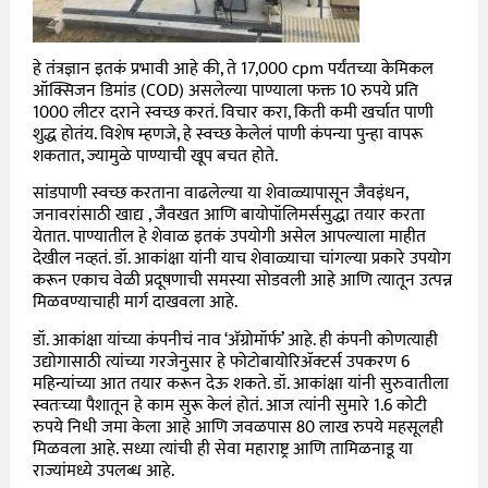
हे तंत्रज्ञान इतकं प्रभावी आहे की, ते 17,000 cpm पर्यंतच्या केमिकल
ऑक्सिजन डिमांड (COD) असलेल्या पाण्याला फक्त 10 रुपये प्रति
1000 लीटर दराने स्वच्छ करतं. विचार करा, किती कमी खर्चात पाणी
शुद्ध होतंय. विशेष म्हणजे, हे स्वच्छ केलेलं पाणी कंपन्या पुन्हा वापरू
शकतात, ज्यामुळे पाण्याची खूप बचत होते.
सांडपाणी स्वच्छ करताना वाढलेल्या या शेवाळ्यापासून जैवइंधन,
जनावरांसाठी खाद्य , जैवखत आणि बायोपॉलिमर्ससुद्धा तयार करता
येतात. पाण्यातील हे शेवाळ इतकं उपयोगी असेल आपल्याला माहीत
देखील नव्हतं. डॉ. आकांक्षा यांनी याच शेवाळ्याचा चांगल्या प्रकारे उपयोग
करून एकाच वेळी प्रदूषणाची समस्या सोडवली आहे आणि त्यातून उत्पन्न
मिळवण्याचाही मार्ग दाखवला आहे.
डॉ. आकांक्षा यांच्या कंपनीचं नाव ‘अ‍ॅग्रोमॉर्फ’ आहे. ही कंपनी कोणत्याही
उद्योगासाठी त्यांच्या गरजेनुसार हे फोटोबायोरिॲक्टर्स उपकरण 6
महिन्यांच्या आत तयार करून देऊ शकते. डॉ. आकांक्षा यांनी सुरुवातीला
स्वतःच्या पैशातून हे काम सुरू केलं होतं. आज त्यांनी सुमारे 1.6 कोटी
रुपये निधी जमा केला आहे आणि जवळपास 80 लाख रुपये महसूलही
मिळवला आहे. सध्या त्यांची ही सेवा महाराष्ट्र आणि तामिळनाडू या
राज्यांमध्ये उपलब्ध आहे.