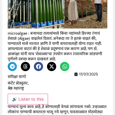
microalgae : बऱ्याचदा तलावांमध्ये किंवा नद्यांमध्ये हिरव्या रंगाचं
शेवाळं (Algae) वाढलेलं दिसतं. अनेकदा तर ते इतकं वाढतं की,
पाण्यातले मासे मरतात आणि ते पाणी वापरायलाही योग्य राहत नाही.
आपल्याला वाटतं की हे शेवाळं प्रदूषणाचं एक कारण आहे. पण डॉ.
आकांक्षा यांनी याच 'शेवाळ्या'चा उपयोग करून रासायनिक सांडपाणी
पूर्णपणे स्वच्छ करून दाखवलं आहे.
17/07/2025
समिक्षा घागरे
कंटेंट प्रोड्युसर,
श्रेष्ठ महाराष्ट्र
🔊 Listen to this
पाण्याचं मूल्य काय आहे, हे कोणालाही वेगळं सांगायला नको. उन्हाळ्यात
लोकांना पाण्याची कमतरता भासू नये म्हणून, पावसाळ्यात मोठमोठ्या