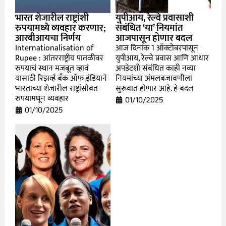
भारत शेजारील राष्ट्रांशी
युपीआय, रेल्वे प्रवासाशी
रुपयामध्ये व्यवहार करणार;
संबंधित ‘या’ नियमांत
आरबीआयचा निर्णय
आजपासून होणार बदल
Internationalisation of
आज दिनांक 1 ऑक्टोबरपासून
Rupee : आंतरराष्ट्रीय पातळीवर
युपीआय, रेल्वे प्रवास आणि आधार
रुपयाचं स्थान मजबूत व्हावं
अपडेटशी संबंधित काही नव्या
यासाठी रिझर्व्ह बँक ऑफ इंडियाने
नियमांच्या अंमलबजावणीला
भारताच्या शेजारील राष्ट्रांसोबत
सुरूवात होणार आहे. हे बदल
रुपयामधून व्यवहार
01/10/2025
01/10/2025