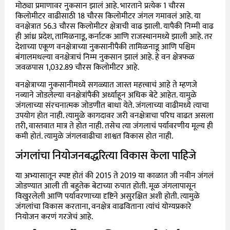
मोठ्या प्रमाणावर नुकसान झालं आहे. भारताने प्रत्येक 1 चौरस
किलोमीटर वाढीसाठी 18 चौरस किलोमीटर जंगल गमावलं आहे. या
वनक्षेत्रात 56.3 चौरस किलोमीटर क्षेत्राची वाढ झाली. यापैकी निम्मी वाढ
ही आंध्र प्रदेश, तामिळनाडू, कर्नाटक आणि राजस्थानमध्ये झाली आहे. तर
देशाच्या एकूण वनक्षेत्राच्या नुकसानीपैकी तामिळनाडू आणि पश्चिम
बंगालमधल्या वनक्षेत्राचं निम्म नुकसान झालं आहे. हे वन क्षेत्रफळ
जवळपास 1,032.89 चौरस किलोमीटर आहे.
वनक्षेत्राच्या नुकसानीमध्ये सगळ्यात जास्त महत्त्वाचं आहे ते म्हणजे
नव्याने जोडलेल्या वनक्षेत्रांपैकी अर्ध्याहून अधिक बेटे आहेत. यामुळे
जंगलाच्या संरचनात्मक जोडणीत बाधा येते. जंगलाच्या वाढीमध्ये त्याचा
उपयोग होत नाही. त्यामुळे कागदावर जरी वनक्षेत्राचा परिघ वाढत असला
तरी, वास्तवात मात्र ते होत नाही. तसेच त्या जंगलाचं पर्यावरणीय मूल्य ही
कमी होतं. त्यामुळे जंगलवाढीचा शाश्वत विकास होत नाही.
जंगलांचा नियोजनबद्धरित्या विकास केला पाहिजे
या अभ्यासातून स्पष्ट होतं की 2015 ते 2019 या काळात जी नवीन जंगलं
जोडण्यात आली ती बहुतेक बेटाच्या रुपात होती. मूळ जंगलापासून
विखुरलेली आणि पर्यावरणाच्या दृष्टिने असुरक्षित अशी होती. त्यामुळे
जंगलांचा विकास करताना, वनक्षेत्र वाढविताना त्यांचं योग्यप्रकारे
नियोजन करणं गरजेचं आहे.