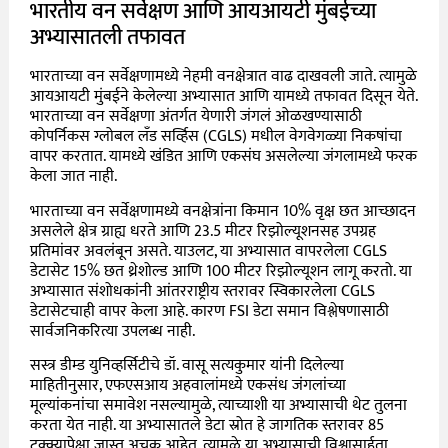
भारतीय वन सर्वेक्षण आणि आयआयटी मुंबईच्या
अभ्यासातली तफावत
भारताच्या वन सर्वेक्षणामध्ये नेहमी वनक्षेत्रात वाढ दाखवली जाते. त्यामुळे
आयआयटी मुंबईने केलेल्या अभ्यासात आणि यामध्ये तफावत दिसून येते.
भारताच्या वन सर्वेक्षणा अंतर्गत येणारी जंगलं ओळखण्यासाठी
कोपर्निकस ग्लोबल लँड सर्व्हिस (CGLS) मधील वेगवेगळ्या निकषांचा
वापर करतात. यामध्ये खंडित आणि एकसंघ असलेल्या जंगलामध्ये फरक
केला जात नाही.
भारताच्या वन सर्वेक्षणामध्ये वनक्षेत्रांना किमान 10% वृक्ष छत आच्छादन
असलेले क्षेत्र ग्राह्य धरते आणि 23.5 मीटर रिझोल्यूशनसह उपग्रह
प्रतिमांवर अवलंबून असते. याउलट, या अभ्यासात वापरलेला CGLS
डेटासेट 15% छत थ्रेशोल्ड आणि 100 मीटर रिझोल्यूशन लागू करतो. या
अभ्यासात संशोधकांनी आंतरराष्ट्रीय स्तरावर स्विकारलेला CGLS
डेटासेटचाही वापर केला आहे. कारण FSI डेटा समान विश्लेषणासाठी
सार्वजनिकरित्या उपलब्ध नाही.
सस्त्र डीम्ड युनिव्हर्सिटीचे डॉ. वासू सत्यकुमार यांनी दिलेल्या
माहितीनुसार, एफएसआय अहवालांमध्ये एकसंध जंगलांच्या
मूल्यांकनांचा समावेश नसल्यामुळे, त्याच्याशी या अभ्यासाची थेट तुलना
करता येत नाही. या अभ्यासातले डेटा स्रोत हे जागतिक स्तरावर 85
टक्क्यापेक्षा जास्त अचूक आहेत. त्यामुळे या अभ्यासाची विश्वासार्हता