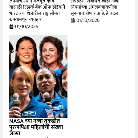
रुपयाचं स्थान मजबूत व्हावं
अपडेटशी संबंधित काही नव्या
यासाठी रिझर्व्ह बँक ऑफ इंडियाने
नियमांच्या अंमलबजावणीला
भारताच्या शेजारील राष्ट्रांसोबत
सुरूवात होणार आहे. हे बदल
रुपयामधून व्यवहार
01/10/2025
01/10/2025
NASA च्या नव्या तुकडीत
पुरुषांपेक्षा महिलांची संख्या
जास्त