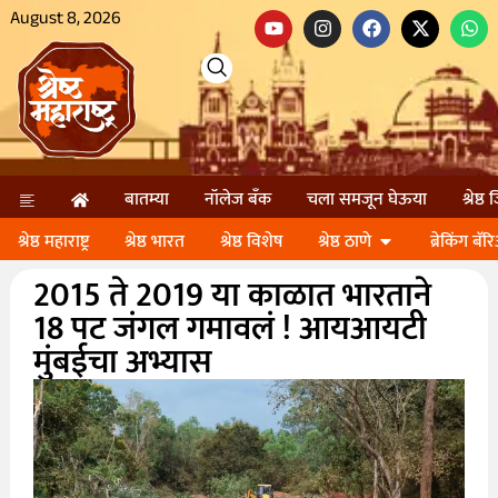
August 8, 2026
बातम्या
नॉलेज बॅंक
चला समजून घेऊया
श्रेष्ठ
श्रेष्ठ महाराष्ट्र
श्रेष्ठ भारत
श्रेष्ठ विशेष
श्रेष्ठ ठाणे
ब्रेकिंग बॅर
2015 ते 2019 या काळात भारताने
18 पट जंगल गमावलं ! आयआयटी
मुंबईचा अभ्यास