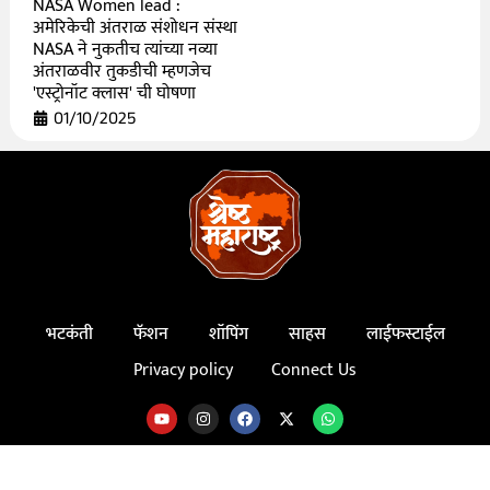
NASA Women lead :
अमेरिकेची अंतराळ संशोधन संस्था
NASA ने नुकतीच त्यांच्या नव्या
अंतराळवीर तुकडीची म्हणजेच
'एस्ट्रोनॉट क्लास' ची घोषणा
01/10/2025
भटकंती
फॅशन
शॉपिंग
साहस
लाईफस्टाईल
Privacy policy
Connect Us