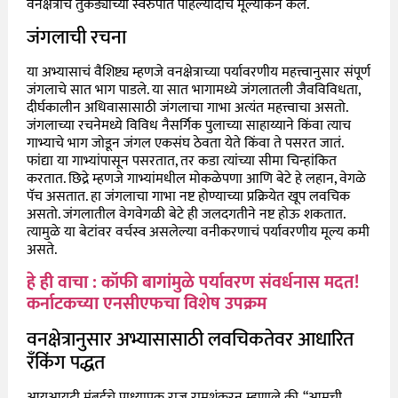
वनक्षेत्राचं तुकड्याच्या स्वरुपात पहिल्यांदाच मूल्यांकन केलं.
जंगलाची रचना
या अभ्यासाचं वैशिष्ट्य म्हणजे वनक्षेत्राच्या पर्यावरणीय महत्त्वानुसार संपूर्ण
जंगलाचे सात भाग पाडले. या सात भागामध्ये जंगलातली जैवविविधता,
दीर्घकालीन अधिवासासाठी जंगलाचा गाभा अत्यंत महत्त्वाचा असतो.
जंगलाच्या रचनेमध्ये विविध नैसर्गिक पुलाच्या साहाय्याने किंवा त्याच
गाभ्याचे भाग जोडून जंगल एकसंघ ठेवता येते किंवा ते पसरत जातं.
फांद्या या गाभ्यांपासून पसरतात, तर कडा त्यांच्या सीमा चिन्हांकित
करतात. छिद्रे म्हणजे गाभ्यांमधील मोकळेपणा आणि बेटे हे लहान, वेगळे
पॅच असतात. हा जंगलाचा गाभा नष्ट होण्याच्या प्रक्रियेत खूप लवचिक
असतो. जंगलातील वेगवेगळी बेटे ही जलदगतीने नष्ट होऊ शकतात.
त्यामुळे या बेटांवर वर्चस्व असलेल्या वनीकरणाचं पर्यावरणीय मूल्य कमी
असते.
हे ही वाचा : कॉफी बागांमुळे पर्यावरण संवर्धनास मदत!
कर्नाटकच्या एनसीएफचा विशेष उपक्रम
वनक्षेत्रानुसार अभ्यासासाठी लवचिकतेवर आधारित
रँकिंग पद्धत
आयआयटी मुंबईचे प्राध्यापक राज रामशंकरन म्हणाले की, “आमची