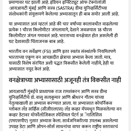
प्रमाणावर घट झाली आहे. इंडियन इन्स्टिट्यूट ऑफ टेक्नॉलॉजी
-आयआयटी मुंबई आणि सस्त्र (SASTRA) डीम्ड युनिव्हर्सिटीच्या
संशोधकांनी संयुक्तपणे केलेल्या अभ्यासातून ही बाब समोर आली आहे.
या अभ्यासात असं म्हटलं आहे की चार वर्षांच्या कालावधीत वाढलेल्या
प्रत्येक 1 चौरस किलोमीटर जंगलामागे, देशाने जवळपास 18 चौरस
किलोमीटर जंगल गमावलं आहे. भारताच्या वनक्षेत्रात होत असलेली ही
घट देशासाठी चिंताजनक बाब आहे.
भारतीय वन सर्वेक्षण (FSI) आणि इतर स्वतंत्र संस्थांतर्फे नियमितपणे
भारताच्या एकूण वन आच्छादीत क्षेत्राचा अभ्यास केला जातो. मात्र,
यासाठी विशेष संरचित अशी पद्धत विकसीत केलेली नाहीये, हेही या
अभ्यासात नमूद केलं आहे.
वनक्षेत्राच्या अभ्यासासाठी अजूनही तंत्र विकसीत नाही
आयआयटी मुंबईचे प्राध्यापक राज रामशंकरन आणि सस्त्र डीम्ड
युनिव्हर्सिटीचे डॉ. वासु सत्यकुमार आणि श्रीधरन गौतम यांच्या
नेतृत्वाखाली हा अभ्यास करण्यात आला. या अभ्यासात कोपर्निकस
ग्लोबल लँड सर्व्हिस (सीजीएलएस) लँड कव्हर मॅपमधून मिळवलेल्या वन
कव्हर डेटावर मॉर्फोलॉजिकल स्पेशियल पॅटर्न अॅनालिसिस
(एमएसपीए) नुसार अभ्यास केला. सार्वजनिकरित्या उपलब्ध असलेल्या
उपग्रह डेटा आणि ओपन-सोर्स साधनांचा वापर करून राष्ट्रीय स्तरावरचं