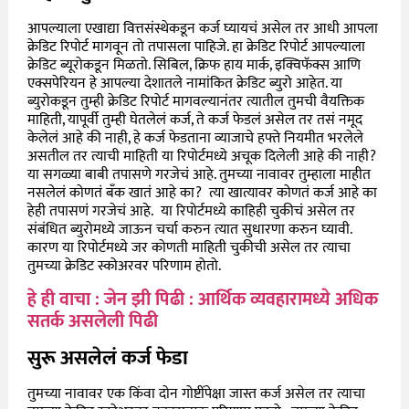
आपल्याला एखाद्या वित्तसंस्थेकडून कर्ज घ्यायचं असेल तर आधी आपला
क्रेडिट रिपोर्ट मागवून तो तपासला पाहिजे. हा क्रेडिट रिपोर्ट आपल्याला
क्रेडिट ब्यूरोकडून मिळतो. सिबिल,
क्रिफ हाय मार्क, इक्विफॅक्स आणि
एक्सपेरियन हे आपल्या देशातले नामांकित क्रेडिट ब्युरो आहेत. या
ब्युरोकडून तुम्ही क्रेडिट रिपोर्ट मागवल्यानंतर त्यातील तुमची वैयक्तिक
माहिती, यापूर्वी तुम्ही घेतलेलं कर्ज, ते कर्ज फेडलं असेल तर तसं नमूद
केलेलं आहे की नाही, हे कर्ज फेडताना व्याजाचे हफ्ते नियमीत भरलेले
असतील तर त्याची माहिती या रिपोर्टमध्ये अचूक दिलेली आहे की नाही?
या सगळ्या बाबी तपासणे गरजेचं आहे. तुमच्या नावावर तुम्हाला माहीत
नसलेलं कोणतं बँक खातं आहे का? त्या खात्यावर कोणतं कर्ज आहे का
हेही तपासणं गरजेचं आहे. या रिपोर्टमध्ये काहिही चुकीचं असेल तर
संबंधित ब्युरोमध्ये जाऊन चर्चा करुन त्यात सुधारणा करुन घ्यावी.
कारण या रिपोर्टमध्ये जर कोणती माहिती चुकीची असेल तर त्याचा
तुमच्या क्रेडिट स्कोअरवर परिणाम होतो.
हे ही वाचा : जेन झी पिढी : आर्थिक व्यवहारामध्ये अधिक
सतर्क असलेली पिढी
सुरू असलेलं कर्ज फेडा
तुमच्या नावावर एक किंवा दोन गोष्टींपेक्षा जास्त कर्ज असेल तर त्याचा