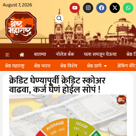
August 7, 2026
बातम्या
नॉलेज बॅंक
चला समजून घेऊया
श्रेष्ठ
श्रेष्ठ महाराष्ट्र
श्रेष्ठ भारत
श्रेष्ठ विशेष
श्रेष्ठ ठाणे
ब्रेकिंग बॅर
क्रेडिट घेण्यापूर्वी क्रेडिट स्कोअर
वाढवा, कर्ज घेणं होईल सोपं !