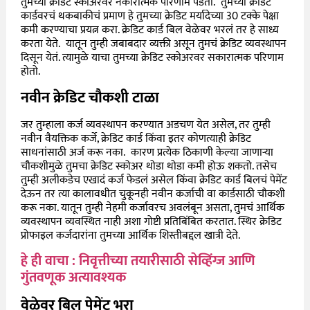
तुमच्या क्रेडिट स्कोअरवर नकारात्मक परिणाम पडतो. तुमच्या क्रेडिट
कार्डवरचं थकबाकीचं प्रमाण हे तुमच्या क्रेडिट मर्यादेच्या 30 टक्के पेक्षा
कमी करण्याचा प्रयत्न करा. क्रेडिट कार्ड बिल वेळेवर भरलं तर हे साध्य
करता येते. यातून तुम्ही जबाबदार व्यक्ती असून तुमचं क्रेडिट व्यवस्थापन
दिसून येतं. त्यामुळे याचा तुमच्या क्रेडिट स्कोअरवर सकारात्मक परिणाम
होतो.
नवीन क्रेडिट चौकशी टाळा
जर तुम्हाला कर्ज व्यवस्थापन करण्यात अडचण येत असेल, तर तुम्ही
नवीन वैयक्तिक कर्जे, क्रेडिट कार्ड किंवा इतर कोणत्याही क्रेडिट
साधनांसाठी अर्ज करू नका. कारण प्रत्येक ठिकाणी केल्या जाणाऱ्या
चौकशीमुळे तुमचा क्रेडिट स्कोअर थोडा थोडा कमी होऊ शकतो. तसेच
तुम्ही अलीकडेच एखादं कर्ज फेडलं असेल किंवा क्रेडिट कार्ड बिलचं पेमेंट
देऊन तर त्या कालावधीत चुकूनही नवीन कर्जाची वा कार्डसाठी चौकशी
करू नका. यातून तुम्ही नेहमी कर्जावरच अवलंबून असता, तुमचं आर्थिक
व्यवस्थापन व्यवस्थित नाही अशा गोष्टी प्रतिबिंबित करतात. स्थिर क्रेडिट
प्रोफाइल कर्जदारांना तुमच्या आर्थिक शिस्तीबद्दल खात्री देते.
हे ही वाचा : निवृत्तीच्या तयारीसाठी सेव्हिंग्ज आणि
गुंतवणूक अत्यावश्यक
वेळेवर बिल पेमेंट भरा