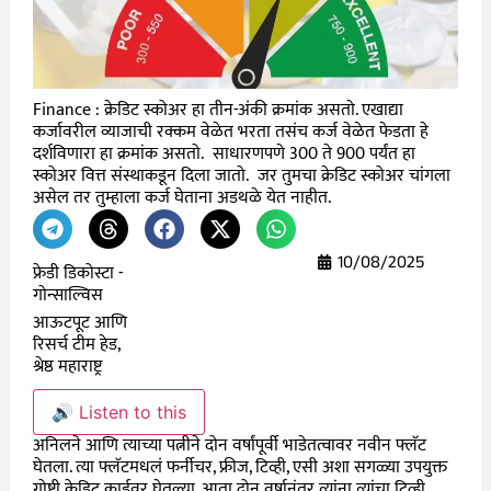
Finance : क्रेडिट स्कोअर हा तीन-अंकी क्रमांक असतो. एखाद्या
कर्जावरील व्याजाची रक्कम वेळेत भरता तसंच कर्ज वेळेत फेडता हे
दर्शविणारा हा क्रमांक असतो. साधारणपणे 300 ते 900 पर्यंत हा
स्कोअर वित्त संस्थाकडून दिला जातो. जर तुमचा क्रेडिट स्कोअर चांगला
असेल तर तुम्हाला कर्ज घेताना अडथळे येत नाहीत.
10/08/2025
फ्रेडी डिकोस्टा -
गोन्साल्विस
आऊटपूट आणि
रिसर्च टीम हेड,
श्रेष्ठ महाराष्ट्र
🔊 Listen to this
अनिलने आणि त्याच्या पत्नीने दोन वर्षांपूर्वी भाडेतत्वावर नवीन फ्लॅट
घेतला. त्या फ्लॅटमधलं फर्नीचर, फ्रीज, टिव्ही, एसी अशा सगळ्या उपयुक्त
गोष्टी क्रेडिट कार्डवर घेतल्या. आता दोन वर्षानंतर त्यांना त्यांचा टिव्ही