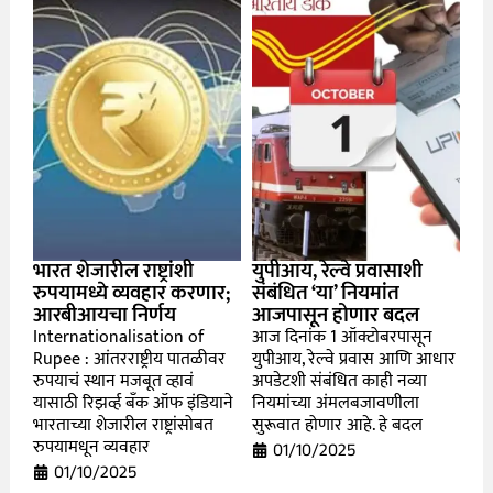
भारत शेजारील राष्ट्रांशी
युपीआय, रेल्वे प्रवासाशी
रुपयामध्ये व्यवहार करणार;
संबंधित ‘या’ नियमांत
आरबीआयचा निर्णय
आजपासून होणार बदल
Internationalisation of
आज दिनांक 1 ऑक्टोबरपासून
Rupee : आंतरराष्ट्रीय पातळीवर
युपीआय, रेल्वे प्रवास आणि आधार
रुपयाचं स्थान मजबूत व्हावं
अपडेटशी संबंधित काही नव्या
यासाठी रिझर्व्ह बँक ऑफ इंडियाने
नियमांच्या अंमलबजावणीला
भारताच्या शेजारील राष्ट्रांसोबत
सुरूवात होणार आहे. हे बदल
रुपयामधून व्यवहार
01/10/2025
01/10/2025