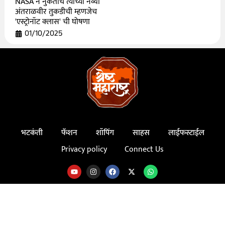
NASA ने नुकतीच त्यांच्या नव्या
अंतराळवीर तुकडीची म्हणजेच
'एस्ट्रोनॉट क्लास' ची घोषणा
01/10/2025
भटकंती
फॅशन
शॉपिंग
साहस
लाईफस्टाईल
Privacy policy
Connect Us