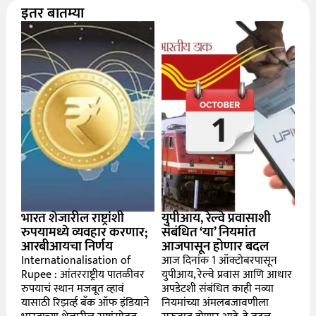
इतर बातम्या
भारत शेजारील राष्ट्रांशी
युपीआय, रेल्वे प्रवासाशी
रुपयामध्ये व्यवहार करणार;
संबंधित ‘या’ नियमांत
आरबीआयचा निर्णय
आजपासून होणार बदल
Internationalisation of
आज दिनांक 1 ऑक्टोबरपासून
Rupee : आंतरराष्ट्रीय पातळीवर
युपीआय, रेल्वे प्रवास आणि आधार
रुपयाचं स्थान मजबूत व्हावं
अपडेटशी संबंधित काही नव्या
यासाठी रिझर्व्ह बँक ऑफ इंडियाने
नियमांच्या अंमलबजावणीला