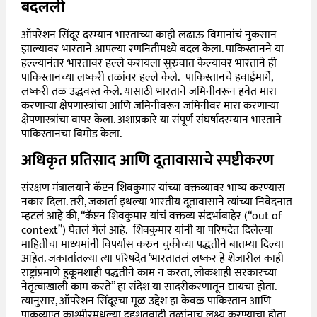
बदलली
ऑपरेशन सिंदूर दरम्यान भारताच्या काही लढाऊ विमानांचं नुकसान
झाल्यावर भारताने आपल्या रणनितीमध्ये बदल केला. पाकिस्तानने या
हल्ल्यानंतर भारतावर हल्ले करायला सुरुवात केल्यावर भारताने ही
पाकिस्तानच्या लष्करी तळांवर हल्ले केले. पाकिस्तानचे हवाईमार्गे,
लष्करी तळ उद्धवस्त केले. यासाठी भारताने जमिनीवरून हवेत मारा
करणाऱ्या क्षेपणास्त्रांचा आणि जमिनीवरून जमिनीवर मारा करणाऱ्या
क्षेपणास्त्रांचा वापर केला. अशाप्रकारे या संपूर्ण संघर्षादरम्यान भारताने
पाकिस्तानचा बिमोड केला.
अधिकृत प्रतिसाद आणि दूतावासाचे स्पष्टीकरण
संरक्षण मंत्रालयाने कॅप्टन शिवकुमार यांच्या वक्तव्यावर भाष्य करण्यास
नकार दिला. तरी, जकार्ता इथल्या भारतीय दूतावासाने त्यांच्या निवेदनात
म्हटलं आहे की, “कॅप्टन शिवकुमार यांचं वक्तव्य संदर्भाबाहेर (“out of
context”) घेतलं गेलं आहे. शिवकुमार यांनी या परिषदेत दिलेल्या
माहितीचा माध्यमांनी विपर्यास करुन चुकीच्या पद्धतीने बातम्या दिल्या
आहेत. जकार्तातल्या त्या परिषदेत ‘भारतातलं लष्कर हे शेजारील काही
राष्ट्रांप्रमाणे हुकूमशाही पद्धतीने काम न करता, लोकशाही सरकारच्या
नेतृत्वाखाली काम करते” हा संदेश या सादरीकरणातून द्यायचा होता.
त्यानुसार, ऑपरेशन सिंदूरचा मूळ उद्देश हा केवळ पाकिस्तान आणि
पाकव्याप्त काश्मीरमधल्या दहशतवादी तळांनाच लक्ष्य करण्याचा होता.