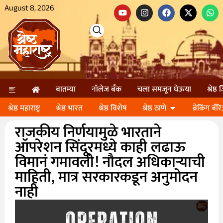
August 8, 2026
बातम्या
नॉलेज बॅंक
चला समजून घेऊया
श्रेष्ठ
श्रेष्ठ महाराष्ट्र
श्रेष्ठ भारत
श्रेष्ठ विशेष
श्रेष्ठ ठाणे
ब्रेकिंग बॅर
राजकीय निर्णयामुळे भारताने
ऑपरेशन सिंदूरमध्ये काही लढाऊ
विमानं गमावली! नौदल अधिकाऱ्याची
माहिती, मात्र सरकारकडून अनुमोदन
नाही