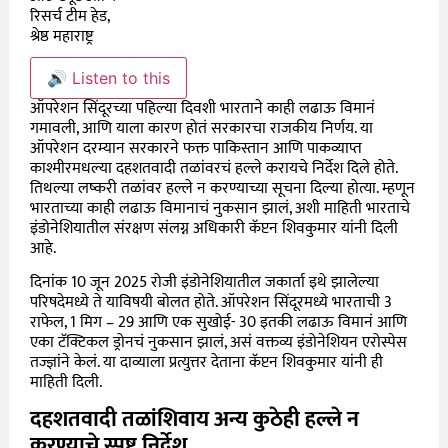
रिसर्च टीम हेड,
श्रेष्ठ महाराष्ट्र
🔊 Listen to this
ऑपरेशन सिंदूरच्या पहिल्या दिवशी भारताने काही लढाऊ विमानं
गमावली, आणि याला कारण होतं सरकारचा राजकीय निर्णय. या
ऑपरेशन दरम्यान सरकारने फक्त पाकिस्तान आणि पाकव्याप्त
काश्मीरमधल्या दहशतवादी तळांवरचं हल्ले करायचे निर्देश दिले होते.
तिथल्या लष्करी तळांवर हल्ले न करण्याच्या सूचना दिल्या होत्या. म्हणून
भारताच्या काही लढाऊ विमानाचं नुकसान झालं, अशी माहिती
भारताचे
इंडोनेशियातील संरक्षण संलग्न अधिकारी कॅप्टन शिवकुमार यांनी दिली
आहे.
दिनांक 10 जून 2025 रोजी इंडोनेशियातील जकार्ता इथे झालेल्या
परिषदेमध्ये ते याविषयी बोलत होते. ऑपरेशन सिंदूरमध्ये भारताची 3
राफेल, 1 मिग – 29 आणि एक सुखोई- 30 इतकी लढाऊ विमानं आणि
एका टॅक्टिकल ड्रोनचं नुकसान झालं, असं वक्तव्य
इंडोनेशियन एरोस्पेस
तज्ज्ञांने केलं. या दाव्याला प्रत्युत्तर देताना
कॅप्टन शिवकुमार यांनी ही
माहिती दिली.
दहशतवादी तळांशिवाय अन्य कुठेही हल्ले न
करण्याचे स्पष्ट निर्देश