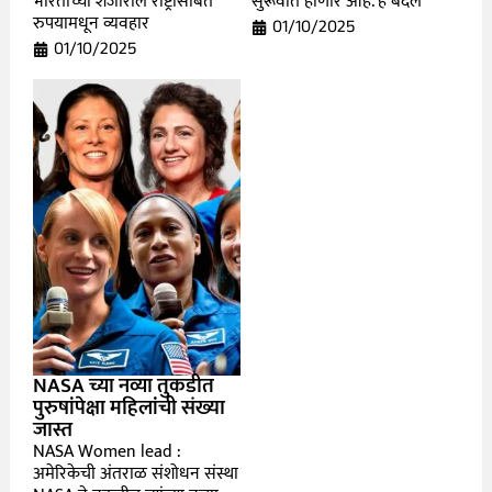
भारताच्या शेजारील राष्ट्रांसोबत
सुरूवात होणार आहे. हे बदल
रुपयामधून व्यवहार
01/10/2025
01/10/2025
NASA च्या नव्या तुकडीत
पुरुषांपेक्षा महिलांची संख्या
जास्त
NASA Women lead :
अमेरिकेची अंतराळ संशोधन संस्था