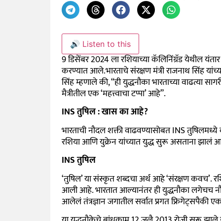
🔊 Listen to this
9 डिसेंबर 2024 ला रशियाच्या कॅलिनिंग्रॅड येथील यं
करण्यात आले.भारताचे संरक्षण मंत्री राजनाथ सिंह यां
सिंह म्हणाले की, “ही युद्धनौका भारताच्या वाढत्या सा
मैत्रीतील एक ‘महत्त्वाचा टप्पा’ आहे”.
INS तुषिल : खास का आहे?
भारताची नौदल शक्ती वाढवण्यासोबत INS तुषिलमध्ये का
रशिया आणि युक्रेन यांच्यात युद्ध सुरू असताना झालं आ
INS तुषिल
‘तुषिल’ या संस्कृत शब्दचा अर्थ आहे ‘संरक्षण कवच’. र
आली आहे. भारतात आल्यानंतर ही युद्धनौका लगेचच नौ
आलेलं तंत्रज्ञान जगातील सर्वात प्रगत फ्रिगेट्सपैकी ए
या युद्धनौकेचे बांधकाम 12 जुलै 2013 रोजी सुरू झाल