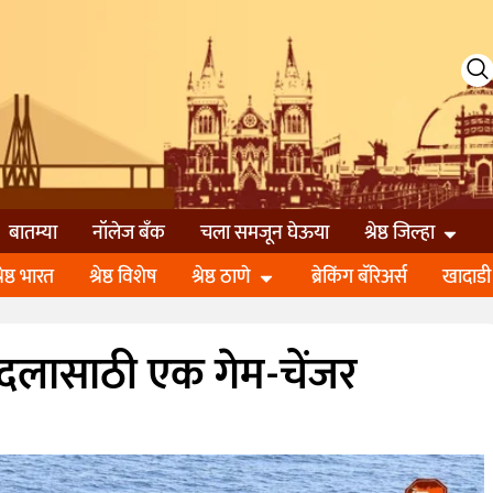
बातम्या
नॉलेज बॅंक
चला समजून घेऊया
श्रेष्ठ जिल्हा
्रेष्ठ भारत
श्रेष्ठ विशेष
श्रेष्ठ ठाणे
ब्रेकिंग बॅरिअर्स
खादाडी
ौदलासाठी एक गेम-चेंजर