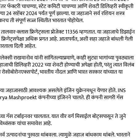
ानंतर फॅक्टरी चाचण्या, स्टेट कमिटी चाचण्या आणि शेवटी डिलिव्हरी स्वीकृती
या 24 सप्टेंबर 2024 पर्यंत पूर्ण झाल्या. या जहाजाने सर्व रशियन शस्त्र
करच ती संपूर्ण सज्ज स्थितीत भारतात पोहोचेल.
ालवार-क्लास फ्रिगेट्सला प्रोजेक्ट 11356 म्हणतात. या जहाजाचे डिझाईन
रिगेट्सपेक्षा अधिक प्रगत आहे. आतापर्यंत, अशी सहा जहाजे बांधली गेली
ारताला दिली आहेत.
्सी राखमानोव यांनी सांगितल्याप्रमाणे, काही सुट्या भागांच्या पुवठ्याला
जाची डिलिव्हरी 2022 च्या शेवटी होण्याची अपेक्षा होती, परंतु त्यात विलंब
 रोसोबोरोनएक्सपोर्ट, भारतीय नौदल आणि भारत सरकार यांच्यात या
या जहाजासाठी आवश्यक असलेले इंजिन युक्रेनमधून येणार होते. INS
ा Zorya Mashproekt कंपनीच्या इंजिनने चालते. ही कंपनी सागरी गॅस
्या गॅस टर्बाइनवर चालतात. यात वीर वर्ग मिसाईल बोट्सपासून ते जुने
विध्वंसक यांचा समावेश आहे.
 सर्व उत्पादनांचा पुरवठा थांबवला. त्यामुळे जहाज बांधकाम थांबले. भारताने