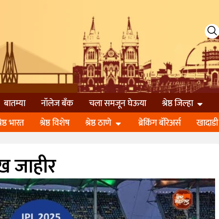
बातम्या
नॉलेज बॅंक
चला समजून घेऊया
श्रेष्ठ जिल्हा
्रेष्ठ भारत
श्रेष्ठ विशेष
श्रेष्ठ ठाणे
ब्रेकिंग बॅरिअर्स
खादाडी
ख जाहीर