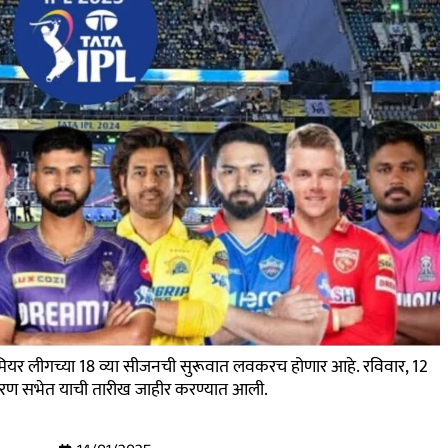
मियर लीगच्या 18 व्या सीजनची सुरूवात लवकरच होणार आहे. रविवार, 12
धारण सभेत याची तारीख जाहीर करण्यात आली.