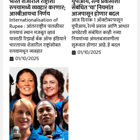
भारत शेजारील राष्ट्रांशी
युपीआय, रेल्वे प्रवासाशी
रुपयामध्ये व्यवहार करणार;
संबंधित ‘या’ नियमांत
आरबीआयचा निर्णय
आजपासून होणार बदल
Internationalisation of
आज दिनांक 1 ऑक्टोबरपासून
Rupee : आंतरराष्ट्रीय पातळीवर
युपीआय, रेल्वे प्रवास आणि आधार
रुपयाचं स्थान मजबूत व्हावं
अपडेटशी संबंधित काही नव्या
यासाठी रिझर्व्ह बँक ऑफ इंडियाने
नियमांच्या अंमलबजावणीला
भारताच्या शेजारील राष्ट्रांसोबत
सुरूवात होणार आहे. हे बदल
रुपयामधून व्यवहार
01/10/2025
01/10/2025