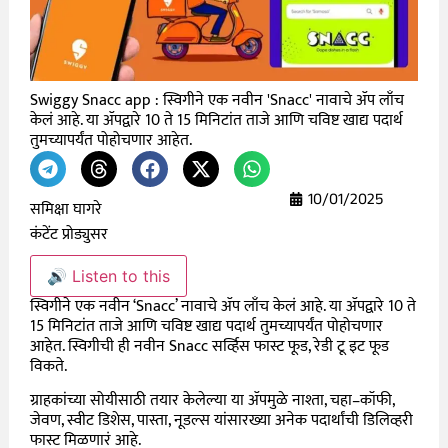
Swiggy Snacc app : स्विगीने एक नवीन 'Snacc' नावाचे ॲप लाँच
केलं आहे. या ॲपद्वारे 10 ते 15 मिनिटांत ताजे आणि चविष्ट खाद्य पदार्थ
तुमच्यापर्यंत पोहोचणार आहेत.
10/01/2025
समिक्षा घागरे
कंटेंट प्रोड्युसर
🔊 Listen to this
स्विगीने एक नवीन
‘Snacc’
नावाचे ॲप लाँच केलं आहे
.
या ॲपद्वारे
10
ते
15
मिनिटांत ताजे आणि चविष्ट खाद्य पदार्थ तुमच्यापर्यंत पोहोचणार
आहेत
.
स्विगीची ही नवीन
Snacc
सर्व्हिस फास्ट फूड
,
रेडी टू इट फूड
विकते
.
ग्राहकांच्या सोयीसाठी तयार केलेल्या या ॲपमुळे नाश्ता
,
चहा
–
कॉफी
,
जेवण
,
स्वीट डिशेस
,
पास्ता
,
नूडल्स यांसारख्या अनेक पदार्थांची डिलिव्हरी
फास्ट मिळणारं आहे
.