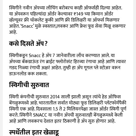
स्विगीने नवीन ॲपच्या लाँचिंग बरोबरच काही ऑफर्सही दिल्या आहेत
.
या ॲपवरून पहिल्यांदा ऑर्डर केल्यावर
₹149
च्या किमान ऑर्डर
व्हॅल्यूवर फ्री चॉकलेट कुकी आणि फ्री डिलिव्हरी या ऑफर्स मिळणार
आहेत
. ‘Snacc’
मुळे स्वस्तात
,
लवकर आणि फ्रेश फूड सेवा मिळू शकणार
आहे
.
कसे
दिसते
ॲप
?
स्विगीकडून
Snacc
हे ॲप
7
जानेवारीला लाँच करण्यात आले
.
या
ॲपच्या बॅकग्राऊंड रंग ब्राईट फ्लोरोसंट हिरव्या रंगाचा आहे आणि त्यावर
गडद निळ्या रंगाची अक्षरं आहेत
.
तुम्ही हा ॲप गूगल प्ले स्टोअर वरून
डाऊनलोड करू शकता
.
स्विगीची
सुरुवात
स्विगी कंपनीची सुरुवात
2014
साली झाली असून त्यांचे हेड ऑफिस
बेंगळुरूमध्ये आहे
.
भारतातील सर्वात मोठ्या फूड डिलिव्हरी प्लॅटफॉर्मपैकी
स्विगी एक आहे
.
दिवसाला
1.5
ते
2
मिलियनपेक्षा जास्त ऑर्डर स्विगी पूर्ण
करते
.
स्विगीने
SNACC
या नवीन ॲपची सुरुवातही बेंगळुरूमध्ये केली
आहे आणि लवकरच देशात इतर ठिकाणी हे ॲप सुरु होणार आहे
.
स्पर्धेतील
इतर
खेळाडू