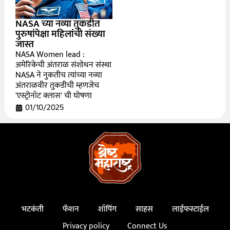
NASA च्या नव्या तुकडीत
पुरुषांपेक्षा महिलांची संख्या
जास्त
NASA Women lead :
अमेरिकेची अंतराळ संशोधन संस्था
NASA ने नुकतीच त्यांच्या नव्या
अंतराळवीर तुकडीची म्हणजेच
'एस्ट्रोनॉट क्लास' ची घोषणा
01/10/2025
भटकंती
फॅशन
शॉपिंग
साहस
लाईफस्टाईल
Privacy policy
Connect Us