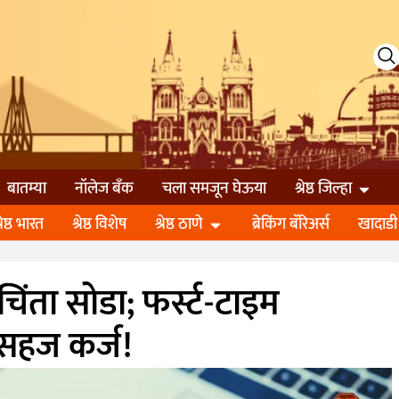
बातम्या
नॉलेज बॅंक
चला समजून घेऊया
श्रेष्ठ जिल्हा
्रेष्ठ भारत
श्रेष्ठ विशेष
श्रेष्ठ ठाणे
ब्रेकिंग बॅरिअर्स
खादाडी
ंता सोडा; फर्स्ट-टाइम
 सहज कर्ज!