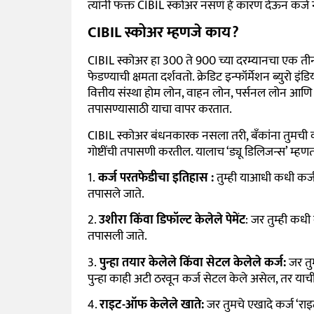
त्यांनी फक्त CIBIL स्कोअर नसणं हे कारण देऊन कर्ज 
CIBIL स्कोअर म्हणजे काय?
CIBIL स्कोअर हा 300 ते 900 च्या दरम्यानचा एक तीन
फेडण्याची क्षमता दर्शवतो. क्रेडिट इन्फॉर्मेशन ब्युरो 
वित्तीय संस्था होम लोन, वाहन लोन, पर्सनल लोन आणि ग
तपासण्यासाठी याचा वापर करतात.
CIBIL स्कोअर बंधनकारक नसला तरी, बँकांना तुमची कर्
गोष्टींची तपासणी करतील. यालाच ‘ड्यू डिलिजन्स’ म्हण
1.
कर्ज परतफेडीचा इतिहास :
तुम्ही याआधी कधी कर्ज 
तपासले जाते.
2.
उशीरा किंवा डिफॉल्ट केलेले पेमेंट
: जर तुम्ही कध
तपासली जाते.
3.
पुन्हा तयार केलेले किंवा सेटल केलेले कर्ज:
जर तु
पुन्हा काही अटी ठरवून कर्ज सेटल केले असेल, तर य
4.
राइट-ऑफ केलेले खाते:
जर तुमचे एखादे कर्ज ‘रा