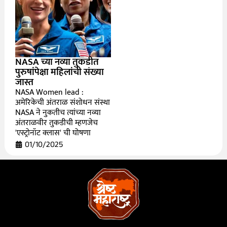
NASA च्या नव्या तुकडीत
पुरुषांपेक्षा महिलांची संख्या
जास्त
NASA Women lead :
अमेरिकेची अंतराळ संशोधन संस्था
NASA ने नुकतीच त्यांच्या नव्या
अंतराळवीर तुकडीची म्हणजेच
'एस्ट्रोनॉट क्लास' ची घोषणा
01/10/2025