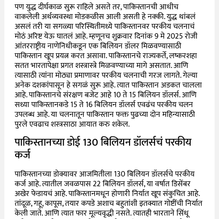
पण युद्ध दीर्घकाळ सुरू राहिले असते तर, पाकिस्तानची आधीच
वाकलेली अर्थव्यवस्था मोडकळीस आली असती हे नक्की. युद्ध थांबलं
असलं तरी या सगळ्या परिस्थितीमध्ये पाकिस्तानवर परकीय चलनाचं
मोठं अरिष्ट येऊ घातलं आहे. म्हणूनच शुक्रवार दिनांक 9 मे 2025 रोजी
आंतरराष्ट्रीय नाणेनिधीकडून एक बिलियन डॉलर मिळवण्यासाठी
पाकिस्तान खूप प्रयत्न करत असावा. पाकिस्तानचे राज्यकर्ते, लष्करशहा
सतत भारतापेक्षा प्रगत शस्त्रास्त्रे मिळवण्याच्या मागे असतात. आणि
त्यासाठी त्यांना मोठ्या प्रमाणावर परकीय चलनाची गरज लागते. गेल्या
अनेक दशकांपासून हे सगळं सुरू आहे. त्यात पाकिस्तान अडकत चालला
आहे. पाकिस्तानचे संरक्षण बजेट आहे 10 ते 15 बिलियन डॉलर्स. आणि
सध्या पाकिस्तानकडे 15 ते 16 बिलियन डॉलर्स एवढंच परकीय चलन
उपलब्ध आहे. या चलनातून पाकिस्तान फक्त पुढच्या दोन महिन्यासाठी
पुरले एवढाच शस्त्रसाठा आयात करु शकेल.
पाकिस्तानच्या डोई 130 बिलियन डॉलर्सचं परकीय
कर्ज
पाकिस्तानच्या डोक्यावर आजमितीला 130 बिलियन डॉलर्सचे परकीय
कर्ज आहे. त्यातील जवळपास 22 बिलियन डॉलर्स, या वर्षात डिसेंबर
अखेर फेडायचं आहे. पाकिस्तानमधून होणारी निर्यात खूप संकुचित आहे.
तांदूळ, गहू, कापूस, तयार कपडे अशाच बहुतांशी इतक्यात गोष्टींची निर्यात
केली जाते. आणि त्यात फार मूल्यवृद्धी नसते. त्यातही भारताने सिंधू