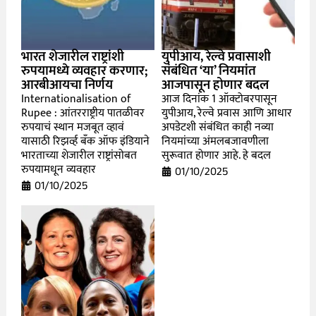
भारत शेजारील राष्ट्रांशी
युपीआय, रेल्वे प्रवासाशी
रुपयामध्ये व्यवहार करणार;
संबंधित ‘या’ नियमांत
आरबीआयचा निर्णय
आजपासून होणार बदल
Internationalisation of
आज दिनांक 1 ऑक्टोबरपासून
Rupee : आंतरराष्ट्रीय पातळीवर
युपीआय, रेल्वे प्रवास आणि आधार
रुपयाचं स्थान मजबूत व्हावं
अपडेटशी संबंधित काही नव्या
यासाठी रिझर्व्ह बँक ऑफ इंडियाने
नियमांच्या अंमलबजावणीला
भारताच्या शेजारील राष्ट्रांसोबत
सुरूवात होणार आहे. हे बदल
रुपयामधून व्यवहार
01/10/2025
01/10/2025