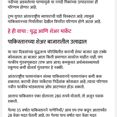
नदीच्या अडवलेल्या पाण्यामुळे या नगदी पिकांच्या उत्पादनावर ही
परिणाम होणार आहे.
ट्रम्प युगात आंतरराष्ट्रीय व्यापाराची घडी विस्कटत आहे. त्यामुळं
पाकिस्तानच्या निर्यातीवर देखील विपरीत परिणाम होणे अटळ आहे.
हे ही वाचा : युद्ध आणि शेअर मार्केट
पाकिस्तानच्या शेअर बाजारातील उलाढाल
या चार दिवसांच्या युद्धजन्य परिस्थितीत कराची शेयर बाजार दहा टक्के
कोसळला. हा बाजार आता किती प्रमाणात सावरेल माहीत नाही. पण
परकीय गुंतवणूकदार (एफ आय आय) कमकुवत अर्थव्यवस्थामध्ये
एकूणच कमी डॉलर्स गुंतवणार हे नक्की.
आंतरराष्ट्रीय पतमानांकन संस्था पाकिस्तानचे पतमानांकन कमी करू
शकतात. कराची शेयर मार्केटचा निर्देशांक कोसळत आहे. त्याचा परिणाम
नवीन परकीय भांडवलाचा ओघ आटण्यात होऊ शकतो.
आताच पाकिस्तान एका डॉलरला 280 रुपये मोजतो. तो अजून घसरू
शकतो.
गेल्या 35 वर्षात पाकिस्तानने नाणेनिधी/ आय एम एफ कडून आतापर्यंत
28 वेळा मदत घेतली आहे. तर गेल्या पाच वर्षात चार वेळा मदत