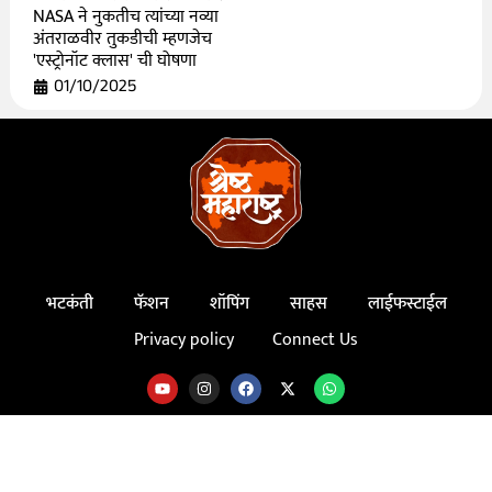
NASA ने नुकतीच त्यांच्या नव्या
अंतराळवीर तुकडीची म्हणजेच
'एस्ट्रोनॉट क्लास' ची घोषणा
01/10/2025
भटकंती
फॅशन
शॉपिंग
साहस
लाईफस्टाईल
Privacy policy
Connect Us