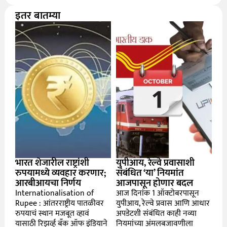
इतर बातम्या
भारत शेजारील राष्ट्रांशी
युपीआय, रेल्वे प्रवासाशी
रुपयामध्ये व्यवहार करणार;
संबंधित ‘या’ नियमांत
आरबीआयचा निर्णय
आजपासून होणार बदल
Internationalisation of
आज दिनांक 1 ऑक्टोबरपासून
Rupee : आंतरराष्ट्रीय पातळीवर
युपीआय, रेल्वे प्रवास आणि आधार
रुपयाचं स्थान मजबूत व्हावं
अपडेटशी संबंधित काही नव्या
यासाठी रिझर्व्ह बँक ऑफ इंडियाने
नियमांच्या अंमलबजावणीला