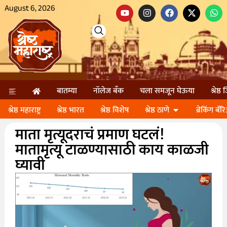
August 6, 2026
बातम्या
नॉलेज बॅंक
चला समजून घेऊया
श्रेष्ठ
श्रेष्ठ महाराष्ट्र
श्रेष्ठ भारत
श्रेष्ठ विशेष
श्रेष्ठ ठाणे
ब्रेकिंग बॅर
माता मृत्यूदराचं प्रमाण घटलं!
मातामृत्यू टाळण्यासाठी काय काळजी
घ्यावी