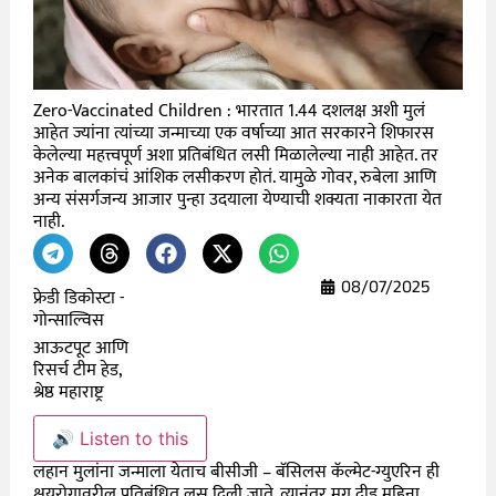
Zero-Vaccinated Children : भारतात 1.44 दशलक्ष अशी मुलं
आहेत ज्यांना त्यांच्या जन्माच्या एक वर्षाच्या आत सरकारने शिफारस
केलेल्या महत्त्वपूर्ण अशा प्रतिबंधित लसी मिळालेल्या नाही आहेत. तर
अनेक बालकांचं आंशिक लसीकरण होतं. यामुळे गोवर, रुबेला आणि
अन्य संसर्गजन्य आजार पुन्हा उदयाला येण्याची शक्यता नाकारता येत
नाही.
08/07/2025
फ्रेडी डिकोस्टा -
गोन्साल्विस
आऊटपूट आणि
रिसर्च टीम हेड,
श्रेष्ठ महाराष्ट्र
🔊 Listen to this
लहान मुलांना जन्माला येताच बीसीजी –
बॅसिलस कॅल्मेट-ग्युएरिन ही
क्षयरोगावरील प्रतिबंधित लस दिली जाते. त्यानंतर मग दीड महिना,