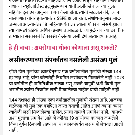
केलेल्या वयातच दिल्या पाहिजेत. लॉस एंजेलिस इथे राहणाऱ्या भारतीय
वंशाच्या न्यूरोलॉजिस्ट इंदू सुब्रमण्यम यांनी अलीकडेच त्यांच्या चुलत
बहिणीबद्दल एक अनुभव कथन केला होता. त्यांनी म्हटलेलं की, त्यांना
बालपणात गोवर झाल्यानंतर SSPE झाला होता. संशोधनानुसार, बाळ
जन्माला आल्यानंतर 18 महिन्यापर्यंत जर त्याला गोवरचा संसर्ग झाला
त्याच्यामध्ये SSPE अधिक प्रमाणात आढळते. त्यामुळे वयाच्या ठरावीक
टप्प्यातच सरकारने शिफारसी केलेल्या लसी देणं अत्यावश्यक आहे.
हे ही वाचा : क्षयरोगाचा धोका कोणाला असू शकतो?
लसीकरणाच्या संपर्कातच नसलेली असंख्य मुलं
झीरो डोस मुलांच्या व्याख्येनुसार एक वर्षाखालील मुलांची संख्या 1.44
दशलक्ष आहे, यांना कोणतेही नियमित लसीकरण मिळालेले नाही. 2023
या वर्षातील ही प्रातिनिधीक संख्या असू शकते. यापूर्वी अशी किती मुलं
असतील ज्यांना नियमीत लसी मिळालेल्या नाहीत याची माहिती नाही.
1.44 दशलक्ष ही संख्या एका वर्षाखालील मुलांची संख्या आहे. आजच्या
घटकेला जी मुलं एक वर्षापेक्षा जास्त वयाची आहेत आणि ज्यांना ज्यांना
त्यावेळी लसी मिळालेल्या नाहीत, त्यांचा यामध्ये समावेश नाही. यामध्ये
अशा मुलांचा समावेश आहे जे कोविड-19 साथीच्या काळात जन्मलेले
किंवा दुर्गम ठिकाणी राहणाऱ्या या बालकांपर्यंत लसचं पोहोचवता आली
नाही.