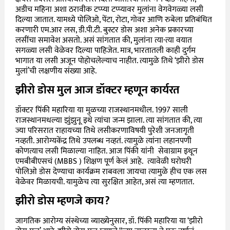
अडीच महिना अशा ठरावीक टप्प्या टप्प्यावर मुलांना वेगवेगळ्या लसी
दिल्या जातात. यामध्ये पोलिओ, पेंटा, रोटा, गोवर आणि रुबेला प्रतिबंधित
करणारी एम.आर लस, डी.पी.टी. बुस्टर डोस अशा अनेक प्रकारच्या
लसींचा समावेश असतो. असं सांगतात की, मुलांना त्या-त्या वयात
सगळ्या लसी वेळेवर दिल्या पाहिजेत. मात्र, भारतातली काही दुर्गम
भागात या लसी अजून पोहोचलेल्याच नाहीत. त्यामुळे तिथे ‘झीरो डोस
मुलां’ची लक्षणीय संख्या आहे.
झीरो डोस मुल आज डॉक्टर म्हणून कार्यरत
डॉक्टर पिंकी महारिया या मुळच्या राजस्थानमधील. 1997 साली
राजस्थानमधल्या
झुंझुनू इथे त्यांचा जन्म झाला. त्या सांगतात की, त्या
ज्या परिसरात राहायच्या तिथे लसीकरणाविषयी पुरेशी जनजागृती
नव्हती. आरोग्यकेंद्र तिथे उपलब्ध नव्हतं. त्यामुळे त्यांना लहानपणी
कोणत्याच लसी मिळाल्या नाहित. आज पिंकी यांनी सेवाग्राम इथून
एमबीबीएसचं (
MBBS )
शिक्षण पूर्ण केलं आहे. त्यावेळी घरोघरी
पोलिओ डोस देण्याचा कार्यक्रम राबवला जायचा त्यामुळे हीच एक लस
वेळेवर मिळायची. यामुळेच त्या सुरक्षित आहेत, असं त्या म्हणतात.
झीरो डोस म्हणजे काय?
जागतिक आरोग्य संस्थेच्या व्याख्येनुसार, डॉ. पिंकी महारिया या ‘झीरो