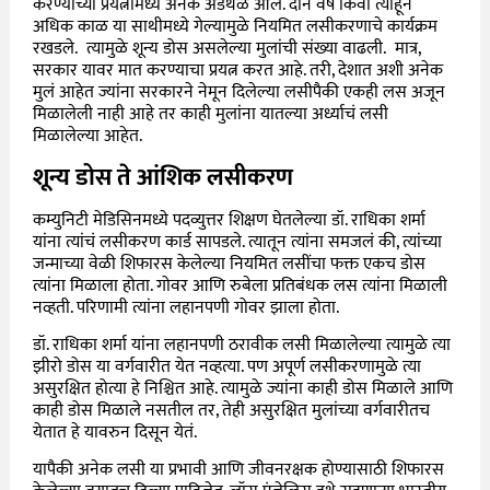
करण्याच्या प्रयत्नामध्ये अनेक अडथळे आले. दोन वर्षे किंवा त्याहून
अधिक काळ या साथीमध्ये गेल्यामुळे नियमित लसीकरणाचे कार्यक्रम
रखडले. त्यामुळे शून्य डोस असलेल्या मुलांची संख्या वाढली. मात्र,
सरकार यावर मात करण्याचा प्रयत्न करत आहे. तरी, देशात अशी अनेक
मुलं आहेत ज्यांना सरकारने नेमून दिलेल्या लसीपैकी एकही लस अजून
मिळालेली नाही आहे तर काही मुलांना यातल्या अर्ध्याचं लसी
मिळालेल्या आहेत.
शून्य डोस ते आंशिक लसीकरण
कम्युनिटी मेडिसिनमध्ये पदव्युत्तर शिक्षण घेतलेल्या डॉ. राधिका शर्मा
यांना त्यांचं लसीकरण कार्ड सापडले. त्यातून त्यांना समजलं की, त्यांच्या
जन्माच्या वेळी शिफारस केलेल्या नियमित लसींचा फक्त एकच डोस
त्यांना मिळाला होता. गोवर आणि रुबेला प्रतिबंधक लस त्यांना मिळाली
नव्हती. परिणामी त्यांना लहानपणी गोवर झाला होता.
डॉ. राधिका शर्मा यांना लहानपणी ठरावीक लसी मिळालेल्या त्यामुळे त्या
झीरो डोस या वर्गवारीत येत नव्हत्या. पण अपूर्ण लसीकरणामुळे त्या
असुरक्षित होत्या हे निश्चित आहे. त्यामुळे ज्यांना काही डोस मिळाले आणि
काही डोस मिळाले नसतील तर, तेही असुरक्षित मुलांच्या वर्गवारीतच
येतात हे यावरुन दिसून येतं.
यापैकी अनेक लसी या प्रभावी आणि जीवनरक्षक होण्यासाठी शिफारस