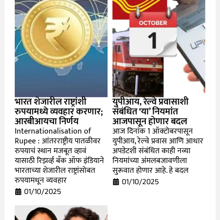
भारत शेजारील राष्ट्रांशी
युपीआय, रेल्वे प्रवासाशी
रुपयामध्ये व्यवहार करणार;
संबंधित ‘या’ नियमांत
आरबीआयचा निर्णय
आजपासून होणार बदल
Internationalisation of
आज दिनांक 1 ऑक्टोबरपासून
Rupee : आंतरराष्ट्रीय पातळीवर
युपीआय, रेल्वे प्रवास आणि आधार
रुपयाचं स्थान मजबूत व्हावं
अपडेटशी संबंधित काही नव्या
यासाठी रिझर्व्ह बँक ऑफ इंडियाने
नियमांच्या अंमलबजावणीला
भारताच्या शेजारील राष्ट्रांसोबत
सुरूवात होणार आहे. हे बदल
रुपयामधून व्यवहार
01/10/2025
01/10/2025