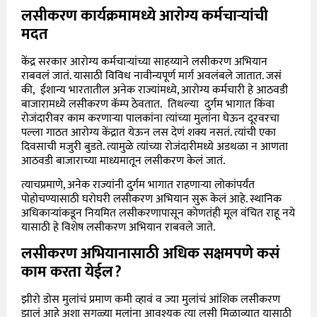
लसीकरण कार्यक्रमामध्ये आरोग्य कर्मचाऱ्यांची
मदत
केंद्र सरकार आरोग्य कर्मचाऱ्यांच्या साहय्याने लसीकरण अभियान
राबवलं जातं. यासाठी विविध नावीन्यपूर्ण मार्ग अवलंबले जातात. जसं
की, ईशान्य भारतातील अनेक राज्यांमध्ये, आरोग्य कर्मचारी हे आठवडी
बाजारामध्ये लसीकरण कॅम्प ठेवतात. तिथल्या दुर्गम भागात किंवा
रोजंदारीवर काम करणाऱ्या पालकांना त्यांच्या मुलांना घेऊन दूरवरचा
पल्ला गाठत आरोग्य केंद्रात येऊन लस देणं शक्य नसतं. त्यांची एका
दिवसाची मजुरी बुडते. त्यामुळे त्यांच्या रोजंदारीमध्ये अडथळा न आणता
आठवडी बाजाराच्या माध्यमातून लसीकरण केलं जातं.
त्याचप्रमाणे, अनेक राज्यांनी दुर्गम भागात राहणाऱ्या लोकांपर्यंत
पोहोचण्यासाठी घरोघरी लसीकरण अभियान सुरू केलं आहे. स्थानिक
अधिकाऱ्यांकडून नियमित लसीकरणापासून कोणतंही मूल वंचित राहू नये
यासाठी हे विशेष लसीकरण अभियान राबवले जाते.
लसीकरण अभियानासाठी अधिक सक्षमपणे कसं
काम करता येईल?
झीरो डोस मुलांचं प्रमाण कमी व्हावं व ज्या मुलांचं आंशिक लसीकरण
झालं आहे अशा सगळ्या मुलांना आवश्यक त्या लसी मिळाव्यात यासाठी