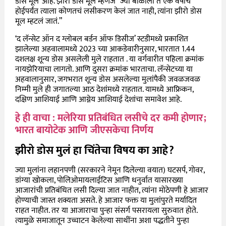
डोस मूल’ आहे. झीरो डोस मूल म्हणजे “ज्या बाळाला ते एक वर्षाचं
होईपर्यंत त्याला कोणतचं लसीकरण केलं जात नाही, त्यांना झीरो डोस
मूल म्हटलं जातं.”
‘द लॅन्सेट
ऑन द ग्लोबल बर्डन ऑफ डिसीज’ स्टडीमध्ये प्रकाशित
झालेल्या अहवालामध्ये 2023 च्या आकडेवारीनुसार, भारतात 1.44
दशलक्ष शून्य डोस असलेली मुले राहतात . या वर्गवारीत पहिला क्रमांक
नायझेरियाचा लागतो. आणि दुसरा क्रमांक भारताचा. लॅन्सेटच्या या
अहवालानुसार, जगभरात शून्य डोस असलेल्या मुलांपैकी जवळजवळ
निम्मी मुले ही जगातल्या आठ देशांमध्ये राहतात. यामध्ये आफ्रिकन,
दक्षिण आशियाई आणि आग्नेय आशियाई देशांचा समावेश आहे.
हे ही वाचा : मलेरिया प्रतिबंधित लसीचे दर कमी होणार;
भारत बायोटेक आणि जीएसकेचा निर्णय
झीरो डोस मुलं हा चिंतेचा विषय का आहे?
ज्या मुलांना लहानपणी (सरकारने नेमून दिलेल्या वयात) घटसर्प, गोवर,
डांग्या खोकला, पोलिओमायलाईटिस आणि धनुर्वात यासारख्या
आजारांची प्रतिबंधित लसी दिल्या जात नाहीत, त्यांना मोठेपणी हे आजार
होण्याची जास्त शक्यता असते. हे आजार फक्त या मुलांपुरते मर्यादित
राहत नाहीत. तर या आजाराचा पुन्हा संसर्ग पसरायला सुरुवात होते.
त्यामुळे समाजातून उच्चाटन केलेल्या साथींना अशा पद्धतीने पुन्हा