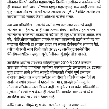
जीवदान मिळते. कोविड महामारीमुळे नियमित लसीकरण कार्यक्रमामध्ये
ही अडथळे आले. याचा परिणाम म्हणून महाराष्ट्रसह अन्य काही राज्यामध्ये
पुन्हा एकदा गोवरचा संसर्ग पसरु लागला. त्यामुळे प्रतिबंधित लसीकरण
कार्यक्रमांमध्ये सातत्य ठेवणं अतिशय गरजेचं असतं.
ज्या ज्या प्रतिबंधित आजारांचं लसीकरण केलं जात त्यामध्ये काही
संसर्गजन्य आहेत तर काही एका रुग्णापर्यंतच मर्यादित राहतात. पण
संसर्गजन्य नसलेल्या आजाराचे परिणाम ही खूप धोकादायक आहेत. जसं
की, पोलिओमायलाईटिस प्रतिबंधक लस लहानपणी दिली नाही तर त्या
बाळाला मोठेपणी हा आजार झाला तर त्याला दीर्घकालीन अपंगत्व येतं.
तसेच गोवरची साथ दिली नाही तर SSPE (सबॅक्यूट स्क्लेरोसिंग
पॅनेन्सेफलायटिस) म्हणून न्यूरोलॉजीकल गुंतागुंत होऊ शकते.
जागतिक आरोग्य संस्थेच्या माहितीनुसार 2010 ते 2018 दरम्यान,
जगभरात गोवर प्रतिबंधित लसीच्या कार्यक्रमामुळे जवळपास 23 दशलक्ष
मृत्यू टाळता आले आहेत. त्यामुळे कोणत्याही रोगांचं पूर्ण उच्चाटन
करायचं असेल तर बाल्यावस्थेतच त्या रोगाचे प्रतिबंधक लस देणं हा
सर्वात्तम पर्याय असल्याचं म्हटलं जातं. मात्र, आजही अनेक मुलांना
गोवरची प्रतिबंधक लस मिळत नाही. त्यामुळे 2030 पर्यंत अधिकाधिक
मुलांना गोवरची लस देऊन ही संख्या निम्म्यापर्यंत आणण्याचं ध्यैर्य
जागतिक आरोग्य संस्थेनं ठेवलं आहे.
कोविडच्या साथीमुळे शून्य डोस असलेल्या मुलांचे प्रमाण कमी