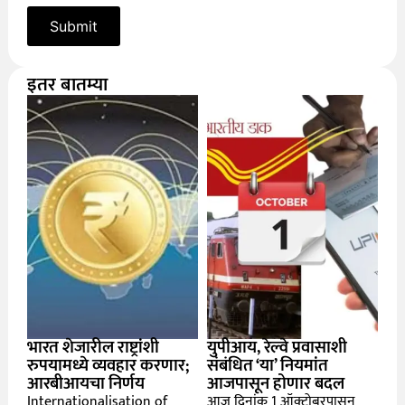
इतर बातम्या
भारत शेजारील राष्ट्रांशी
युपीआय, रेल्वे प्रवासाशी
रुपयामध्ये व्यवहार करणार;
संबंधित ‘या’ नियमांत
आरबीआयचा निर्णय
आजपासून होणार बदल
Internationalisation of
आज दिनांक 1 ऑक्टोबरपासून