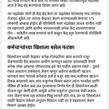
30 लाख रुपयाचं कर्ज आहे. या सगळ्या बिकट परिस्थितीमुळे चंद्रशेखर
आज हे केंद्र बंद करण्याचा विचार करत आहे.
जर चंद्रशेखर यांनी ही केंद्र बंद केलं तर चंद्रशेखर यांच्यासह पाच जणांचा
रोजगार बुडेल. तर त्यांच्या केंद्रावर जेवण करण्यासाठी येणाऱ्या 175
लोकांची आबाळ होईल. ही परिस्थिती फक्त चंद्रशेखर जाधव यांचीच नाही
तर शहरातले आणि ग्रामीण भागातल्याही अनेक केंद्र चालवणाऱ्यांवर
तीन – साडेतीन लाख रुपयाचं कर्ज काढून केंद्र सुरू ठेवण्याची परिस्थिती
ओढावलेली आहे.
कर्मचाऱ्यांच्या खिशाला बसेल फटका
शिवभोजन थाळी केंद्रावर अनेक रोजंदारीवर काम करमारे मजूर
जेवणासाठी येत असतात. ग्रामीण भागातून शहरात कामासाठी येणारे
अनेक लोक आपल्या परिवारासह इथे येत नाहीत. शहरात एकटे – दुकटे
राहत असताना एकवेळचं जेवण म्हणून बाहेरचं काहितरी खाऊन
भागवलं जातं. यामध्ये अनेकदा असे हे मजूर वडा-पाव, भजीपाव खाऊन
दिवस काढायचे. मात्र, याच मजुरांचा विचार करुन त्यांना परवडेल आणि
पौष्टिक ही असेल असं अन्न पुरवण्याचा निर्णय घेत ही शिवभोजन थाळी
योजना सुरू केली होती. यामुळे अनेक मजुरांना दुपारच्या वेळी सकस,
गरम जेवण फक्त दहा रुपयात मिळू लागले होते. मात्र, जर या ‘शिवभोजन
थाळी’ केंद्रांना वेळेवर अनुदान मिळालं नाही तर हे स्वस्तातलं जेवण
मिळणं अशक्य होईल.