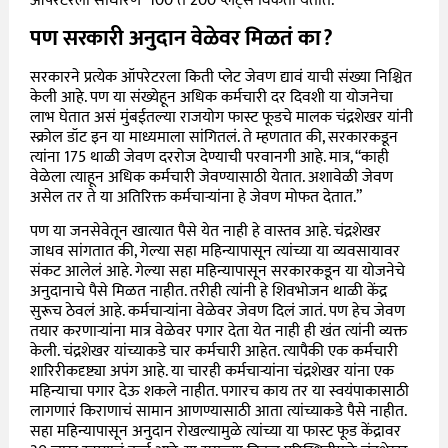
ऑपरेटरला साधारण 100 ते 200 प्लेट्स विकता येतात.
पण सरकारी अनुदान वेळेवर मिळतं का?
सरकारने प्रत्येक ऑपरेटरला किती प्लेट जेवण द्यावं याची संख्या निश्चित
केली आहे. पण या संख्येहून अधिक कर्मचारी दर दिवशी या योजनेचा
लाभ घेतात असं मुंबईतल्या राजयोग फास्ट फूडचे मालक चंद्रशेखर यांनी
स्क्रोल डॉट इन या माध्यमाला सांगितलं. ते म्हणतात की, सरकारकडून
त्यांना 175 थाळी जेवण दररोज देण्याची परवानगी आहे. मात्र, “काही
वेळेला त्याहून अधिक कर्मचारी जेवण्यासाठी येतात. अशावेळी जेवण
असेल तर ते या अतिरिक्त कर्मचाऱ्यांना हे जेवण मोफत देतात.”
पण या जनसेवेतून खात्यात पैसे येत नाही हे वास्तव आहे. चंद्रशेखर
जाधव सांगतात की, गेल्या सहा महिन्यापासून त्यांच्या या व्यवसायावर
संकट आलेलं आहे. गेल्या सहा महिन्यापासून सरकारकडून या योजनेचे
अनुदानाचे पैसे मिळत नाहीत. तरीही त्यांनी हे शिवभोजन थाळी केंद्र
सुरूच ठेवलं आहे. कर्मचाऱ्यांना वेळेवर जेवण दिलं जातं. पण हेच जेवण
तयार करणाऱ्यांना मात्र वेळेवर पगार देता येत नाही ही खंत त्यांनी व्यक्त
केली. चंद्रशेखर यांच्याकडे चार कर्मचारी आहेत. त्यापैकी एक कर्मचारी
शारिरीकदृष्ट्या अपंग आहे. या चारही कर्मचाऱ्यांना चंद्रशेखर यांना एक
महिन्याचा पगार देऊ शकले नाहीत. पगारच काय तर या स्वयंपाकासाठी
लागणारं किराणाचं सामान आणण्यासाठी आता त्यांच्याकडे पैसे नाहीत.
सहा महिन्यापासून अनुदान रोखल्यामुळे त्यांच्या या फास्ट फूड केंद्रावर