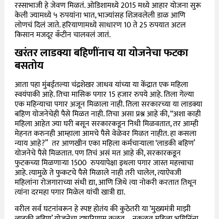
रस्साभाजी हे जेवण मिळतं. ओडिशामध्ये 2015 मध्ये आहार योजना सुरू
केली ज्यामध्ये ५ रुपयांना भात, भाज्यांसह शिजवलेली डाळ आणि
लोणचं दिलं जाते. हरियाणामध्ये साधारण 10 ते 25 रुपयात अटल
किसान मजदूर कँटीन चालवलं जातं.
खरंतर लाडक्या बहिणींनाच या योजनेचा फटका
बसतोय
आता पहा मुंबईतल्या चंद्रशेखर जाधव यांच्या या केंद्रात एक महिला
स्वयंपाकी आहे. तिचा मासिक पगार 15 हजार रुपये आहे. तिला गेल्या
एक महिन्याचा पगार अजून मिळाला नाही. तिला सरकारच्या या लाडक्या
बहिण योजनेचेही पैसे मिळत नाही. तिचा असा प्रश्न आहे की, “अशा काही
महिला आहेत ज्या घरी बसून सरकारकडून निधी मिळवतात, तर आम्ही
मेहनत करुनही आम्हाला आमचे पैसे वेळेवर मिळत नाहीत. हा कसला
न्याय आहे?” तर आणखीन एका महिला कर्मचाऱ्याला ‘लाडकी बहिण’
योजनेचे पैसे मिळतात. पण तिचं असं मत आहे की, सरकारकडून
फुटकच्या मिळणाऱ्या 1500 रुपयापेक्षा इथला पगार जास्त महत्त्वाचा
आहे. त्यामुळे ते फुकटचे पैसे मिळाले नाही तरी चालेल, त्याऐवजी
महिलांना रोजगाराच्या संधी द्या, आणि जिथे त्या नोकरी करतात तिथून
त्यांना दरमहा पगार मिळेल यांची खात्री द्या.
वरील सर्व घटनांवरून हे स्पष्ट होतंय की कुठेतरी या ‘मुख्यमंत्री माझी
लाडकी बहिण’ योजनेचा दुष्परिणाम कळत – नकळत महिला भगिनिंना