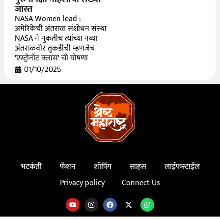
जास्त
NASA Women lead :
अमेरिकेची अंतराळ संशोधन संस्था
NASA ने नुकतीच त्यांच्या नव्या
अंतराळवीर तुकडीची म्हणजेच
'एस्ट्रोनॉट क्लास' ची घोषणा
01/10/2025
भटकंती
फॅशन
शॉपिंग
साहस
लाईफस्टाईल
Privacy policy
Connect Us